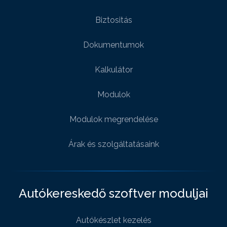
Biztositás
Dokumentumok
Kalkulátor
Modulok
Modulok megrendelése
Árak és szolgáltatásaink
Autókereskedő szoftver moduljai
Autókészlet kezelés