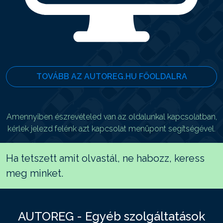
TOVÁBB AZ AUTOREG.HU FŐOLDALRA
Amennyiben észrevételed van az oldalunkal kapcsolatban,
kérlek jelezd felénk azt kapcsolat menüpont segítségével.
Ha tetszett amit olvastál, ne habozz, keress
meg minket.
AUTOREG - Egyéb szolgáltatások