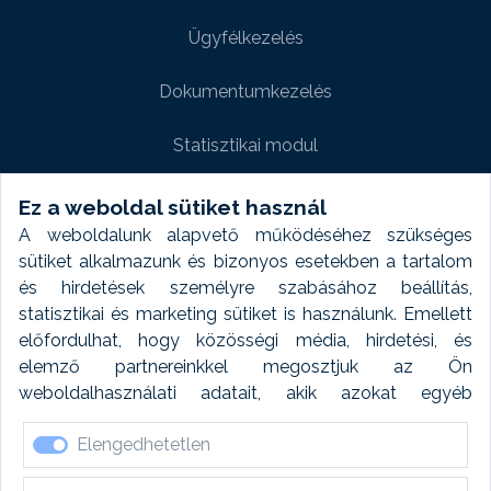
Ügyfélkezelés
Dokumentumkezelés
Statisztikai modul
Weboldal modul
Ez a weboldal sütiket használ
A weboldalunk alapvető működéséhez szükséges
Fényképtár extra modul
sütiket alkalmazunk és bizonyos esetekben a tartalom
és hirdetések személyre szabásához beállítás,
Autómosó modul
statisztikai és marketing sütiket is használunk. Emellett
előfordulhat, hogy közösségi média, hirdetési, és
Feladatütemezés
elemző partnereinkkel megosztjuk az Ön
weboldalhasználati adatait, akik azokat egyéb
Készletfinanszírozás
forrásokból gyűjtött adatokkal kombinálhatják. A sütik
Elengedhetetlen
elfogadásával kapcsolatosan naplózást végzünk és
ezen adatokat 6 hónap után automatikusan töröljük. A