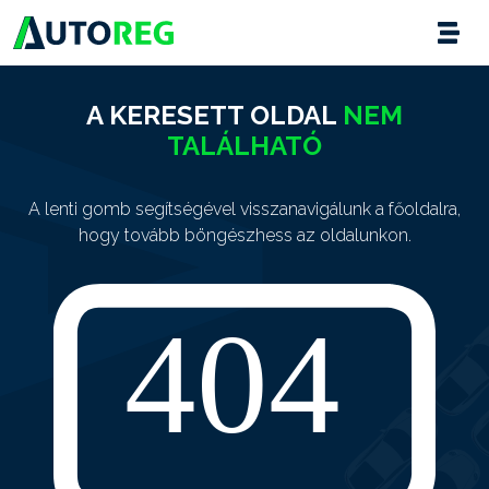
A KERESETT OLDAL
NEM
TALÁLHATÓ
A lenti gomb segítségével visszanavigálunk a főoldalra,
hogy tovább böngészhess az oldalunkon.