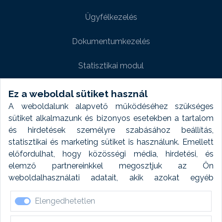
Ügyfélkezelés
Dokumentumkezelés
Statisztikai modul
Weboldal modul
Ez a weboldal sütiket használ
A weboldalunk alapvető működéséhez szükséges
Fényképtár extra modul
sütiket alkalmazunk és bizonyos esetekben a tartalom
és hirdetések személyre szabásához beállítás,
Autómosó modul
statisztikai és marketing sütiket is használunk. Emellett
előfordulhat, hogy közösségi média, hirdetési, és
Feladatütemezés
elemző partnereinkkel megosztjuk az Ön
weboldalhasználati adatait, akik azokat egyéb
Készletfinanszírozás
forrásokból gyűjtött adatokkal kombinálhatják. A sütik
Elengedhetetlen
elfogadásával kapcsolatosan naplózást végzünk és
ezen adatokat 6 hónap után automatikusan töröljük. A