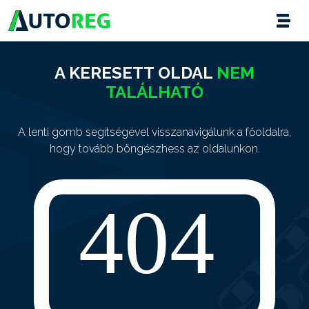
A KERESETT OLDAL
NEM
TALÁLHATÓ
A lenti gomb segítségével visszanavigálunk a főoldalra,
hogy tovább böngészhess az oldalunkon.