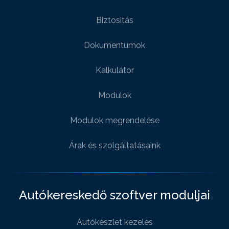
Biztositás
Dokumentumok
Kalkulátor
Modulok
Modulok megrendelése
Árak és szolgáltatásaink
Autókereskedő szoftver moduljai
Autókészlet kezelés