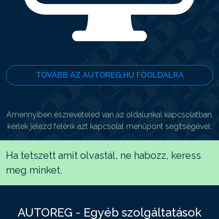
TOVÁBB AZ AUTOREG.HU FŐOLDALRA
Amennyiben észrevételed van az oldalunkal kapcsolatban,
kérlek jelezd felénk azt kapcsolat menüpont segítségével.
Ha tetszett amit olvastál, ne habozz, keress
meg minket.
AUTOREG - Egyéb szolgáltatások