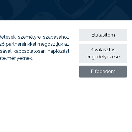
Elutasítom
detések személyre szabásához
emző partnereinkkel megosztjuk az
Kiválasztás
ásával kapcsolatosan naplózást
engedélyezése
vetelményeknek.
Elfogadom
ket.