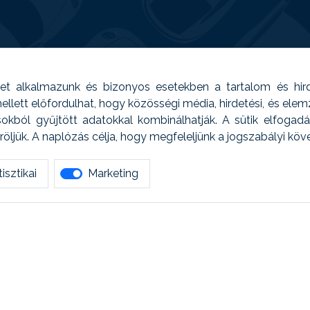
t alkalmazunk és bizonyos esetekben a tartalom és hir
 Emellett előfordulhat, hogy közösségi média, hirdetési, és el
sokból gyűjtött adatokkal kombinálhatják. A sütik elfogad
ljük. A naplózás célja, hogy megfeleljünk a jogszabályi kö
isztikai
Marketing
tetszett amit olvastál, ne habozz, keress meg min
AUTOREG - Egyéb szolgáltatások