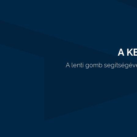
A K
A lenti gomb segítségév