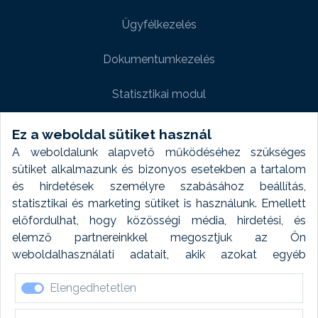
Ügyfélkezelés
Dokumentumkezelés
Statisztikai modul
Weboldal modul
Ez a weboldal sütiket használ
A weboldalunk alapvető működéséhez szükséges
Fényképtár extra modul
sütiket alkalmazunk és bizonyos esetekben a tartalom
és hirdetések személyre szabásához beállítás,
Autómosó modul
statisztikai és marketing sütiket is használunk. Emellett
előfordulhat, hogy közösségi média, hirdetési, és
Feladatütemezés
elemző partnereinkkel megosztjuk az Ön
weboldalhasználati adatait, akik azokat egyéb
Készletfinanszírozás
forrásokból gyűjtött adatokkal kombinálhatják. A sütik
Elengedhetetlen
elfogadásával kapcsolatosan naplózást végzünk és
ezen adatokat 6 hónap után automatikusan töröljük. A