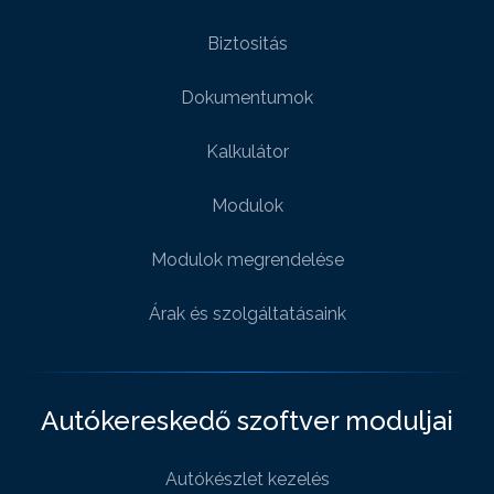
Biztositás
Dokumentumok
Kalkulátor
Modulok
Modulok megrendelése
Árak és szolgáltatásaink
Autókereskedő szoftver moduljai
Autókészlet kezelés