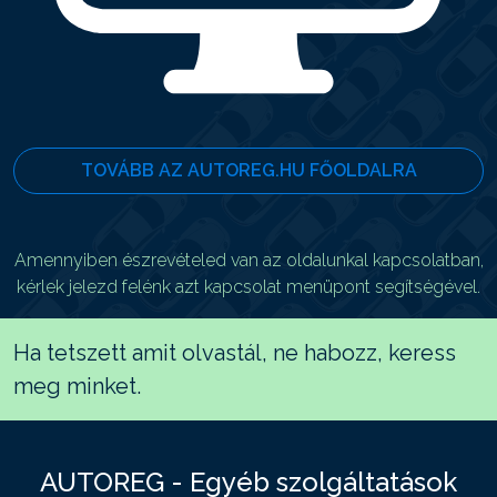
TOVÁBB AZ AUTOREG.HU FŐOLDALRA
Amennyiben észrevételed van az oldalunkal kapcsolatban,
kérlek jelezd felénk azt kapcsolat menüpont segítségével.
Ha tetszett amit olvastál, ne habozz, keress
meg minket.
AUTOREG - Egyéb szolgáltatások