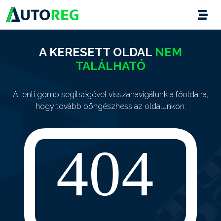
A KERESETT OLDAL
NEM
TALÁLHATÓ
A lenti gomb segítségével visszanavigálunk a főoldalra,
hogy tovább böngészhess az oldalunkon.