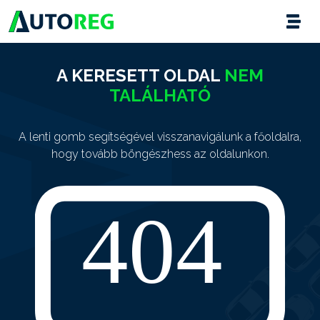
A KERESETT OLDAL
NEM
TALÁLHATÓ
A lenti gomb segítségével visszanavigálunk a főoldalra,
hogy tovább böngészhess az oldalunkon.