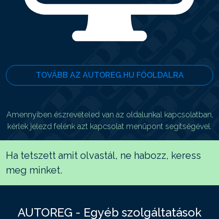
TOVÁBB AZ AUTOREG.HU FŐOLDALRA
Amennyiben észrevételed van az oldalunkal kapcsolatban,
kérlek jelezd felénk azt kapcsolat menüpont segítségével.
Ha tetszett amit olvastál, ne habozz, keress
meg minket.
AUTOREG - Egyéb szolgáltatások