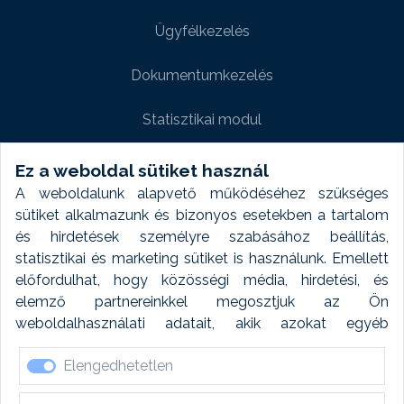
Ügyfélkezelés
Dokumentumkezelés
Statisztikai modul
Weboldal modul
Ez a weboldal sütiket használ
A weboldalunk alapvető működéséhez szükséges
Fényképtár extra modul
sütiket alkalmazunk és bizonyos esetekben a tartalom
és hirdetések személyre szabásához beállítás,
Autómosó modul
statisztikai és marketing sütiket is használunk. Emellett
előfordulhat, hogy közösségi média, hirdetési, és
Feladatütemezés
elemző partnereinkkel megosztjuk az Ön
weboldalhasználati adatait, akik azokat egyéb
Készletfinanszírozás
forrásokból gyűjtött adatokkal kombinálhatják. A sütik
Elengedhetetlen
elfogadásával kapcsolatosan naplózást végzünk és
ezen adatokat 6 hónap után automatikusan töröljük. A