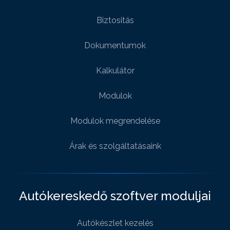
Biztositás
Dokumentumok
Kalkulátor
Modulok
Modulok megrendelése
Árak és szolgáltatásaink
Autókereskedő szoftver moduljai
Autókészlet kezelés