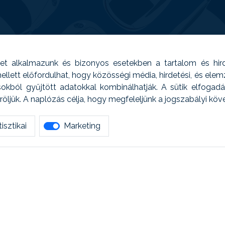
t alkalmazunk és bizonyos esetekben a tartalom és hir
 Emellett előfordulhat, hogy közösségi média, hirdetési, és el
sokból gyűjtött adatokkal kombinálhatják. A sütik elfogad
ljük. A naplózás célja, hogy megfeleljünk a jogszabályi kö
isztikai
Marketing
tetszett amit olvastál, ne habozz, keress meg min
AUTOREG - Egyéb szolgáltatások