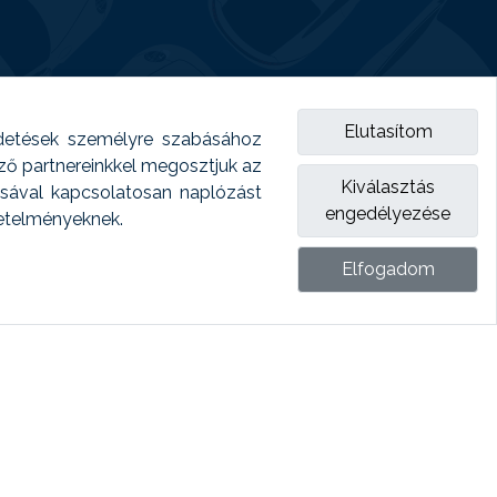
Elutasítom
detések személyre szabásához
emző partnereinkkel megosztjuk az
Kiválasztás
ásával kapcsolatosan naplózást
engedélyezése
vetelményeknek.
Elfogadom
ket.