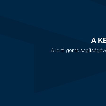
A K
A lenti gomb segítségév