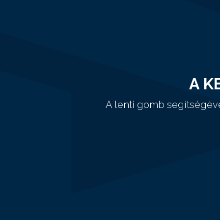
A K
A lenti gomb segítségév