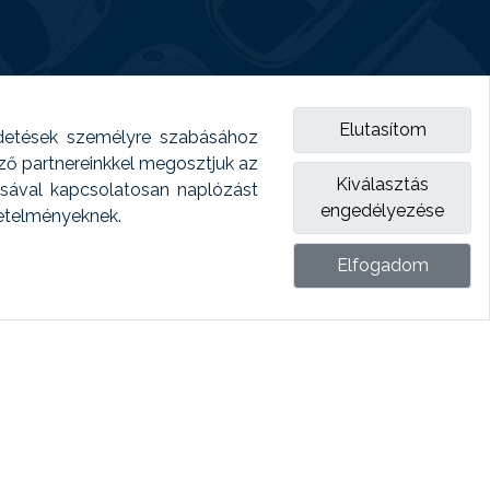
Elutasítom
detések személyre szabásához
emző partnereinkkel megosztjuk az
Kiválasztás
ásával kapcsolatosan naplózást
engedélyezése
vetelményeknek.
Elfogadom
ket.