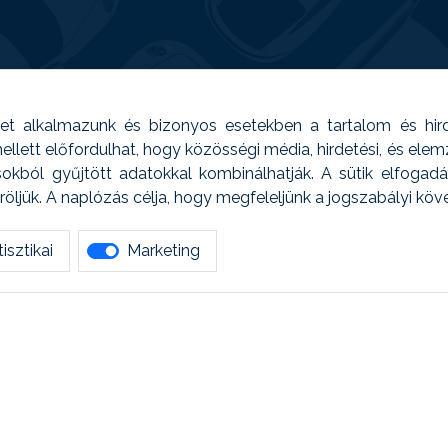
t alkalmazunk és bizonyos esetekben a tartalom és hir
 Emellett előfordulhat, hogy közösségi média, hirdetési, és el
sokból gyűjtött adatokkal kombinálhatják. A sütik elfogad
ljük. A naplózás célja, hogy megfeleljünk a jogszabályi kö
isztikai
Marketing
tetszett amit olvastál, ne habozz, keress meg min
AUTOREG - Egyéb szolgáltatások