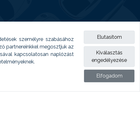
Elutasítom
detések személyre szabásához
emző partnereinkkel megosztjuk az
Kiválasztás
ásával kapcsolatosan naplózást
engedélyezése
vetelményeknek.
Elfogadom
ket.