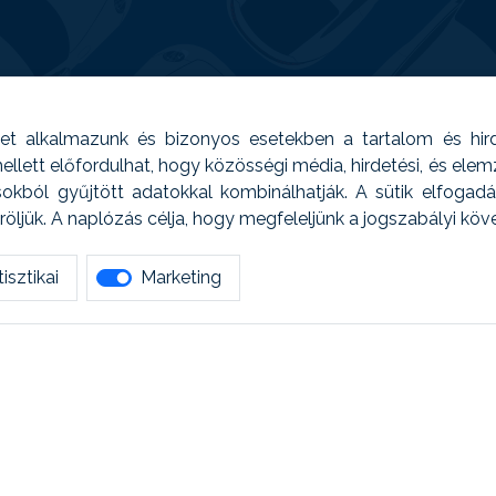
t alkalmazunk és bizonyos esetekben a tartalom és hir
 Emellett előfordulhat, hogy közösségi média, hirdetési, és el
sokból gyűjtött adatokkal kombinálhatják. A sütik elfogad
ljük. A naplózás célja, hogy megfeleljünk a jogszabályi kö
isztikai
Marketing
tetszett amit olvastál, ne habozz, keress meg min
AUTOREG - Egyéb szolgáltatások