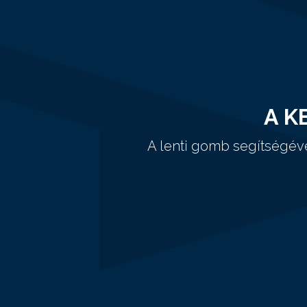
A K
A lenti gomb segítségév