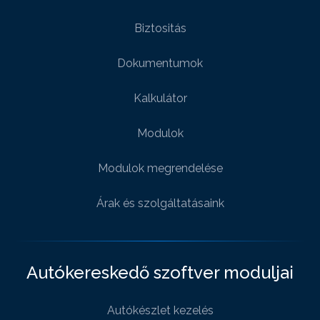
Biztositás
Dokumentumok
Kalkulátor
Modulok
Modulok megrendelése
Árak és szolgáltatásaink
Autókereskedő szoftver moduljai
Autókészlet kezelés