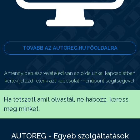
TOVÁBB AZ AUTOREG.HU FŐOLDALRA
Amennyiben észrevételed van az oldalunkal kapcsolatban,
kérlek jelezd felénk azt kapcsolat menüpont segítségével.
Ha tetszett amit olvastál, ne habozz, keress
meg minket.
AUTOREG - Egyéb szolgáltatások