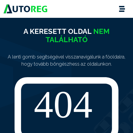
A KERESETT OLDAL
NEM
TALÁLHATÓ
A lenti gomb segítségével visszanavigálunk a főoldalra,
hogy tovább böngészhess az oldalunkon.