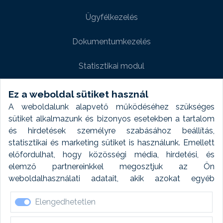
Ügyfélkezelés
Dokumentumkezelés
Statisztikai modul
Weboldal modul
Ez a weboldal sütiket használ
A weboldalunk alapvető működéséhez szükséges
Fényképtár extra modul
sütiket alkalmazunk és bizonyos esetekben a tartalom
és hirdetések személyre szabásához beállítás,
Autómosó modul
statisztikai és marketing sütiket is használunk. Emellett
előfordulhat, hogy közösségi média, hirdetési, és
Feladatütemezés
elemző partnereinkkel megosztjuk az Ön
weboldalhasználati adatait, akik azokat egyéb
Készletfinanszírozás
forrásokból gyűjtött adatokkal kombinálhatják. A sütik
Elengedhetetlen
elfogadásával kapcsolatosan naplózást végzünk és
ezen adatokat 6 hónap után automatikusan töröljük. A