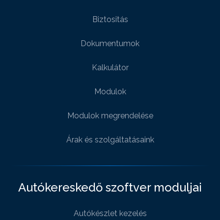
Biztositás
Dokumentumok
Kalkulátor
Modulok
Modulok megrendelése
Árak és szolgáltatásaink
Autókereskedő szoftver moduljai
Autókészlet kezelés