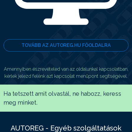
TOVÁBB AZ AUTOREG.HU FŐOLDALRA
Amennyiben észrevételed van az oldalunkal kapcsolatban,
kérlek jelezd felénk azt kapcsolat menüpont segítségével.
Ha tetszett amit olvastál, ne habozz, keress
meg minket.
AUTOREG - Egyéb szolgáltatások