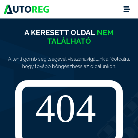
A KERESETT OLDAL
NEM
TALÁLHATÓ
A lenti gomb segítségével visszanavigálunk a főoldalra,
hogy tovább böngészhess az oldalunkon.