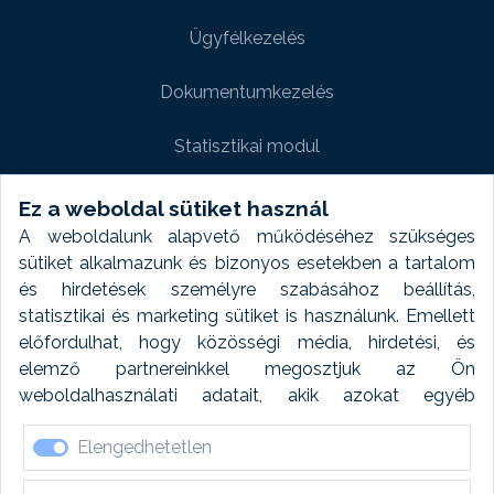
Ügyfélkezelés
Dokumentumkezelés
Statisztikai modul
Weboldal modul
Ez a weboldal sütiket használ
A weboldalunk alapvető működéséhez szükséges
Fényképtár extra modul
sütiket alkalmazunk és bizonyos esetekben a tartalom
és hirdetések személyre szabásához beállítás,
Autómosó modul
statisztikai és marketing sütiket is használunk. Emellett
előfordulhat, hogy közösségi média, hirdetési, és
Feladatütemezés
elemző partnereinkkel megosztjuk az Ön
weboldalhasználati adatait, akik azokat egyéb
Készletfinanszírozás
forrásokból gyűjtött adatokkal kombinálhatják. A sütik
Elengedhetetlen
elfogadásával kapcsolatosan naplózást végzünk és
ezen adatokat 6 hónap után automatikusan töröljük. A