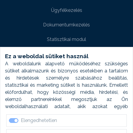
Ügyfélkezelés
Dokumentumkezelés
Statisztikai modul
Weboldal modul
Ez a weboldal sütiket használ
A weboldalunk alapvető működéséhez szükséges
Fényképtár extra modul
sütiket alkalmazunk és bizonyos esetekben a tartalom
és hirdetések személyre szabásához beállítás,
Autómosó modul
statisztikai és marketing sütiket is használunk. Emellett
előfordulhat, hogy közösségi média, hirdetési, és
Feladatütemezés
elemző partnereinkkel megosztjuk az Ön
weboldalhasználati adatait, akik azokat egyéb
Készletfinanszírozás
forrásokból gyűjtött adatokkal kombinálhatják. A sütik
Elengedhetetlen
elfogadásával kapcsolatosan naplózást végzünk és
ezen adatokat 6 hónap után automatikusan töröljük. A