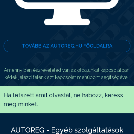
TOVÁBB AZ AUTOREG.HU FŐOLDALRA
Amennyiben észrevételed van az oldalunkal kapcsolatban,
kérlek jelezd felénk azt kapcsolat menüpont segítségével.
Ha tetszett amit olvastál, ne habozz, keress
meg minket.
AUTOREG - Egyéb szolgáltatások