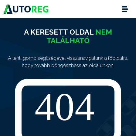
A KERESETT OLDAL
NEM
TALÁLHATÓ
A lenti gomb segítségével visszanavigálunk a főoldalra,
hogy tovább böngészhess az oldalunkon.