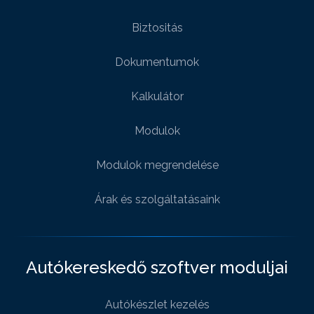
Biztositás
Dokumentumok
Kalkulátor
Modulok
Modulok megrendelése
Árak és szolgáltatásaink
Autókereskedő szoftver moduljai
Autókészlet kezelés