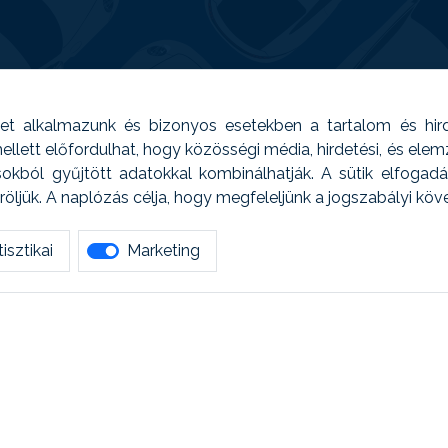
t alkalmazunk és bizonyos esetekben a tartalom és hir
 Emellett előfordulhat, hogy közösségi média, hirdetési, és el
sokból gyűjtött adatokkal kombinálhatják. A sütik elfogad
ljük. A naplózás célja, hogy megfeleljünk a jogszabályi kö
isztikai
Marketing
tetszett amit olvastál, ne habozz, keress meg min
AUTOREG - Egyéb szolgáltatások