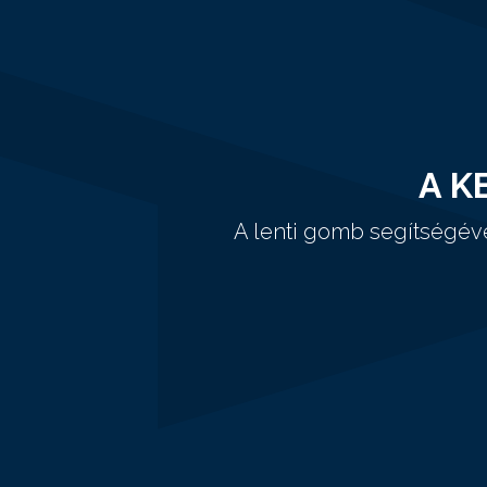
A K
A lenti gomb segítségév