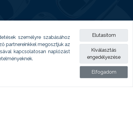
Elutasítom
detések személyre szabásához
emző partnereinkkel megosztjuk az
Kiválasztás
ásával kapcsolatosan naplózást
engedélyezése
vetelményeknek.
Elfogadom
ket.