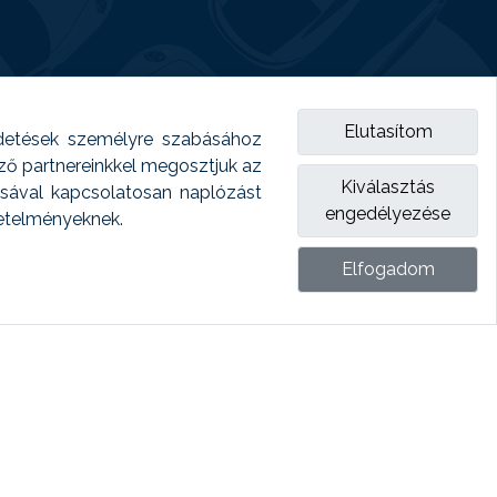
Elutasítom
detések személyre szabásához
emző partnereinkkel megosztjuk az
Kiválasztás
ásával kapcsolatosan naplózást
engedélyezése
vetelményeknek.
Elfogadom
ket.