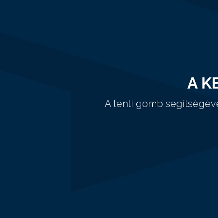
A K
A lenti gomb segítségév