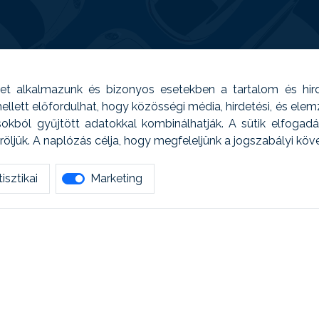
t alkalmazunk és bizonyos esetekben a tartalom és hir
 Emellett előfordulhat, hogy közösségi média, hirdetési, és el
sokból gyűjtött adatokkal kombinálhatják. A sütik elfogad
ljük. A naplózás célja, hogy megfeleljünk a jogszabályi kö
isztikai
Marketing
tetszett amit olvastál, ne habozz, keress meg min
AUTOREG - Egyéb szolgáltatások