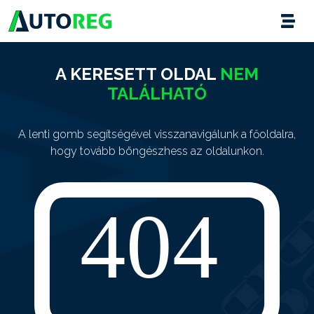
A KERESETT OLDAL
NEM
TALÁLHATÓ
A lenti gomb segítségével visszanavigálunk a főoldalra,
hogy tovább böngészhess az oldalunkon.