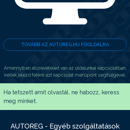
TOVÁBB AZ AUTOREG.HU FŐOLDALRA
Amennyiben észrevételed van az oldalunkal kapcsolatban,
kérlek jelezd felénk azt kapcsolat menüpont segítségével.
Ha tetszett amit olvastál, ne habozz, keress
meg minket.
AUTOREG - Egyéb szolgáltatások