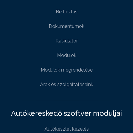
Biztositás
Dokumentumok
Kalkulátor
Modulok
Modulok megrendelése
Árak és szolgáltatásaink
Autókereskedő szoftver moduljai
Autókészlet kezelés