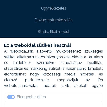
Ügyfélkezelés
Dokumentumkezelés
Statisztikai modul
Weboldal modul
Ez a weboldal sütiket használ
A weboldalunk alapvető működéséhez szükséges
Fényképtár extra modul
sütiket alkalmazunk és bizonyos esetekben a tartalom
és hirdetések személyre szabásához beállítás,
Autómosó modul
statisztikai és marketing sütiket is használunk. Emellett
előfordulhat, hogy közösségi média, hirdetési, és
Feladatütemezés
elemző partnereinkkel megosztjuk az Ön
weboldalhasználati adatait, akik azokat egyéb
Készletfinanszírozás
forrásokból gyűjtött adatokkal kombinálhatják. A sütik
Elengedhetetlen
elfogadásával kapcsolatosan naplózást végzünk és
ezen adatokat 6 hónap után automatikusan töröljük. A