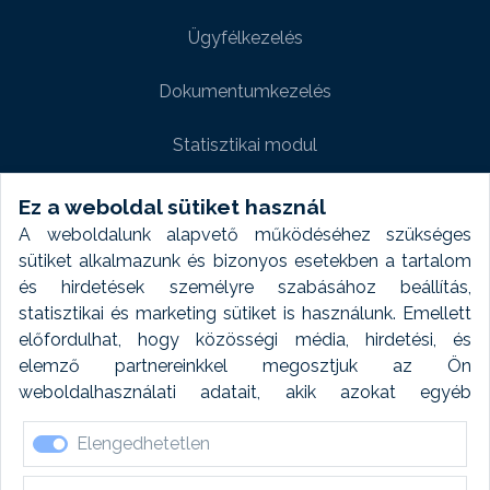
Ügyfélkezelés
Dokumentumkezelés
Statisztikai modul
Weboldal modul
Ez a weboldal sütiket használ
A weboldalunk alapvető működéséhez szükséges
Fényképtár extra modul
sütiket alkalmazunk és bizonyos esetekben a tartalom
és hirdetések személyre szabásához beállítás,
Autómosó modul
statisztikai és marketing sütiket is használunk. Emellett
előfordulhat, hogy közösségi média, hirdetési, és
Feladatütemezés
elemző partnereinkkel megosztjuk az Ön
weboldalhasználati adatait, akik azokat egyéb
Készletfinanszírozás
forrásokból gyűjtött adatokkal kombinálhatják. A sütik
Elengedhetetlen
elfogadásával kapcsolatosan naplózást végzünk és
ezen adatokat 6 hónap után automatikusan töröljük. A