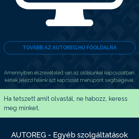
TOVÁBB AZ AUTOREG.HU FŐOLDALRA
Amennyiben észrevételed van az oldalunkal kapcsolatban,
kérlek jelezd felénk azt kapcsolat menüpont segítségével.
Ha tetszett amit olvastál, ne habozz, keress
meg minket.
AUTOREG - Egyéb szolgáltatások