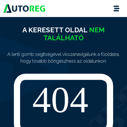
A KERESETT OLDAL
NEM
TALÁLHATÓ
A lenti gomb segítségével visszanavigálunk a főoldalra,
hogy tovább böngészhess az oldalunkon.