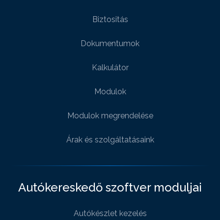
Biztositás
Dokumentumok
Kalkulátor
Modulok
Modulok megrendelése
Árak és szolgáltatásaink
Autókereskedő szoftver moduljai
Autókészlet kezelés