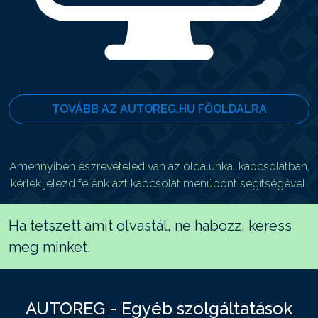
TOVÁBB AZ AUTOREG.HU FŐOLDALRA
Amennyiben észrevételed van az oldalunkal kapcsolatban,
kérlek jelezd felénk azt kapcsolat menüpont segítségével.
Ha tetszett amit olvastál, ne habozz, keress
meg minket.
AUTOREG - Egyéb szolgáltatások