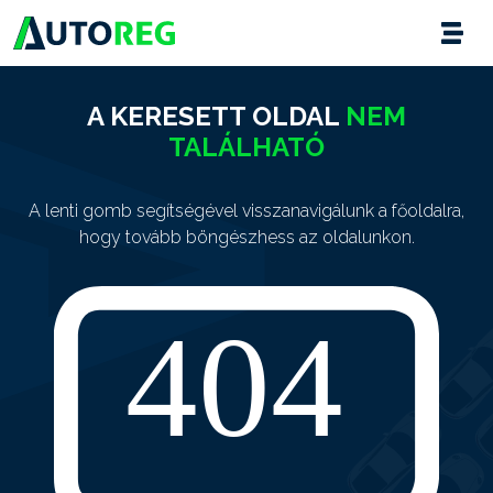
A KERESETT OLDAL
NEM
TALÁLHATÓ
A lenti gomb segítségével visszanavigálunk a főoldalra,
hogy tovább böngészhess az oldalunkon.