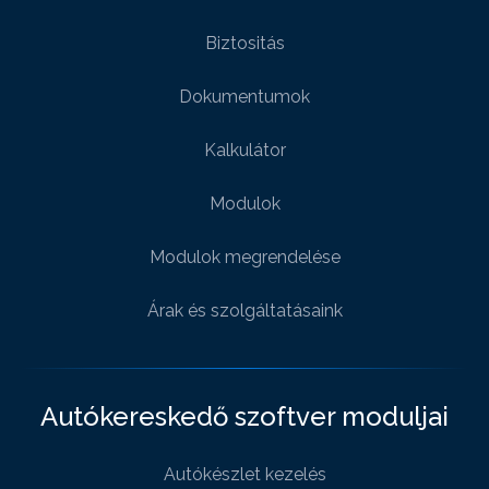
Biztositás
Dokumentumok
Kalkulátor
Modulok
Modulok megrendelése
Árak és szolgáltatásaink
Autókereskedő szoftver moduljai
Autókészlet kezelés