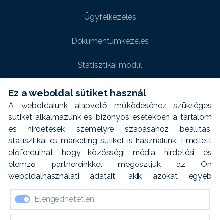
Ügyfélkezelés
Dokumentumkezelés
Statisztikai modul
Weboldal modul
Ez a weboldal sütiket használ
A weboldalunk alapvető működéséhez szükséges
Fényképtár extra modul
sütiket alkalmazunk és bizonyos esetekben a tartalom
és hirdetések személyre szabásához beállítás,
Autómosó modul
statisztikai és marketing sütiket is használunk. Emellett
előfordulhat, hogy közösségi média, hirdetési, és
Feladatütemezés
elemző partnereinkkel megosztjuk az Ön
weboldalhasználati adatait, akik azokat egyéb
Készletfinanszírozás
forrásokból gyűjtött adatokkal kombinálhatják. A sütik
Elengedhetetlen
elfogadásával kapcsolatosan naplózást végzünk és
ezen adatokat 6 hónap után automatikusan töröljük. A