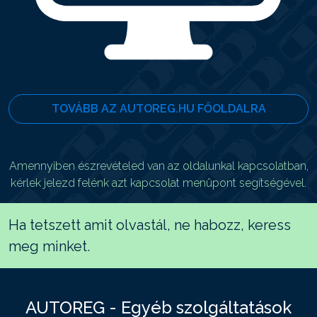
TOVÁBB AZ AUTOREG.HU FŐOLDALRA
Amennyiben észrevételed van az oldalunkal kapcsolatban,
kérlek jelezd felénk azt kapcsolat menüpont segítségével.
Ha tetszett amit olvastál, ne habozz, keress
meg minket.
AUTOREG - Egyéb szolgáltatások