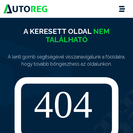
A KERESETT OLDAL
NEM
TALÁLHATÓ
A lenti gomb segítségével visszanavigálunk a főoldalra,
hogy tovább böngészhess az oldalunkon.