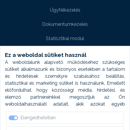
Ügyfélkezelés
Dokumentumkezelés
Statisztikai modul
Weboldal modul
Ez a weboldal sütiket használ
A weboldalunk alapvető működéséhez szükséges
Fényképtár extra modul
sütiket alkalmazunk és bizonyos esetekben a tartalom
és hirdetések személyre szabásához beállítás,
Autómosó modul
statisztikai és marketing sütiket is használunk. Emellett
előfordulhat, hogy közösségi média, hirdetési, és
Feladatütemezés
elemző partnereinkkel megosztjuk az Ön
weboldalhasználati adatait, akik azokat egyéb
Készletfinanszírozás
forrásokból gyűjtött adatokkal kombinálhatják. A sütik
Elengedhetetlen
elfogadásával kapcsolatosan naplózást végzünk és
ezen adatokat 6 hónap után automatikusan töröljük. A