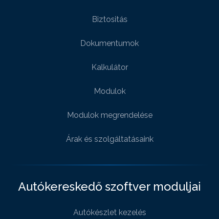
Biztositás
Dokumentumok
Kalkulátor
Modulok
Modulok megrendelése
Árak és szolgáltatásaink
Autókereskedő szoftver moduljai
Autókészlet kezelés