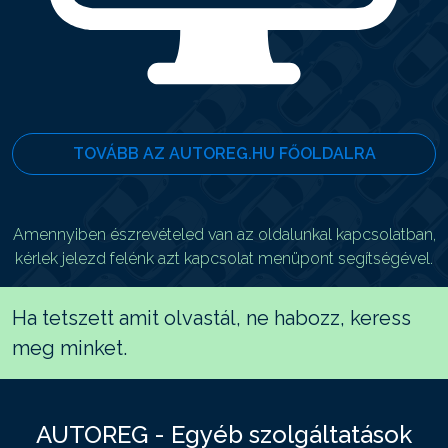
TOVÁBB AZ AUTOREG.HU FŐOLDALRA
Amennyiben észrevételed van az oldalunkal kapcsolatban,
kérlek jelezd felénk azt kapcsolat menüpont segítségével.
Ha tetszett amit olvastál, ne habozz, keress
meg minket.
AUTOREG - Egyéb szolgáltatások