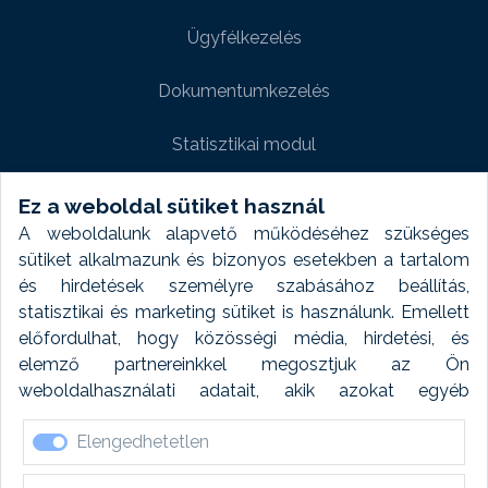
Ügyfélkezelés
Dokumentumkezelés
Statisztikai modul
Weboldal modul
Ez a weboldal sütiket használ
A weboldalunk alapvető működéséhez szükséges
Fényképtár extra modul
sütiket alkalmazunk és bizonyos esetekben a tartalom
és hirdetések személyre szabásához beállítás,
Autómosó modul
statisztikai és marketing sütiket is használunk. Emellett
előfordulhat, hogy közösségi média, hirdetési, és
Feladatütemezés
elemző partnereinkkel megosztjuk az Ön
weboldalhasználati adatait, akik azokat egyéb
Készletfinanszírozás
forrásokból gyűjtött adatokkal kombinálhatják. A sütik
Elengedhetetlen
elfogadásával kapcsolatosan naplózást végzünk és
ezen adatokat 6 hónap után automatikusan töröljük. A