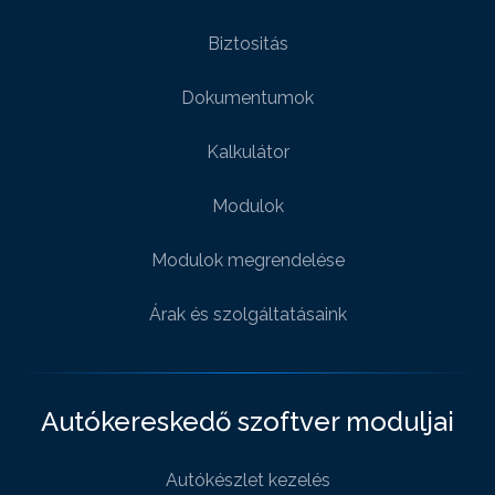
Biztositás
Dokumentumok
Kalkulátor
Modulok
Modulok megrendelése
Árak és szolgáltatásaink
Autókereskedő szoftver moduljai
Autókészlet kezelés