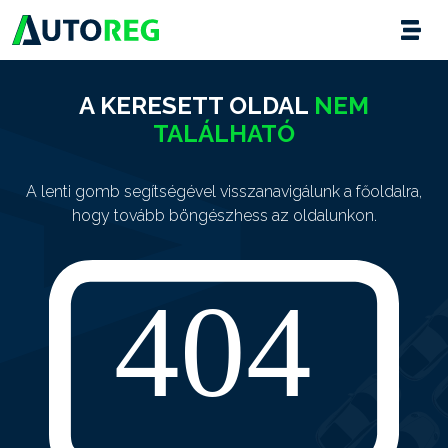
A KERESETT OLDAL
NEM
TALÁLHATÓ
A lenti gomb segítségével visszanavigálunk a főoldalra,
hogy tovább böngészhess az oldalunkon.