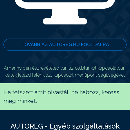
TOVÁBB AZ AUTOREG.HU FŐOLDALRA
Amennyiben észrevételed van az oldalunkal kapcsolatban,
kérlek jelezd felénk azt kapcsolat menüpont segítségével.
Ha tetszett amit olvastál, ne habozz, keress
meg minket.
AUTOREG - Egyéb szolgáltatások