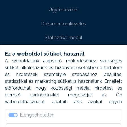
Ügyfélkezelés
Dokumentumkezelés
Statisztikai modul
Weboldal modul
Ez a weboldal sütiket használ
A weboldalunk alapvető működéséhez szükséges
Fényképtár extra modul
sütiket alkalmazunk és bizonyos esetekben a tartalom
és hirdetések személyre szabásához beállítás,
Autómosó modul
statisztikai és marketing sütiket is használunk. Emellett
előfordulhat, hogy közösségi média, hirdetési, és
Feladatütemezés
elemző partnereinkkel megosztjuk az Ön
weboldalhasználati adatait, akik azokat egyéb
Készletfinanszírozás
forrásokból gyűjtött adatokkal kombinálhatják. A sütik
Elengedhetetlen
elfogadásával kapcsolatosan naplózást végzünk és
ezen adatokat 6 hónap után automatikusan töröljük. A