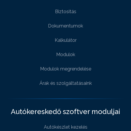
Biztositás
Dokumentumok
Kalkulátor
Modulok
Modulok megrendelése
Árak és szolgáltatásaink
Autókereskedő szoftver moduljai
Autókészlet kezelés