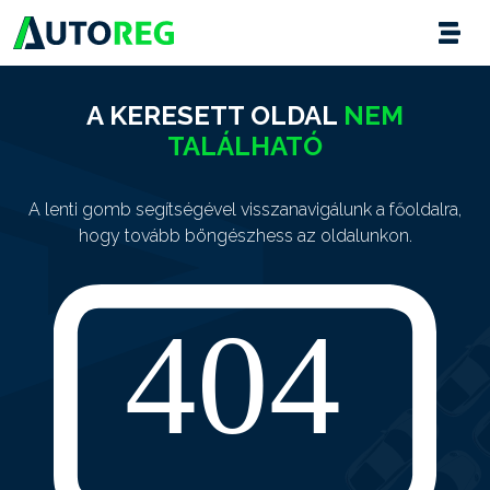
A KERESETT OLDAL
NEM
TALÁLHATÓ
A lenti gomb segítségével visszanavigálunk a főoldalra,
hogy tovább böngészhess az oldalunkon.