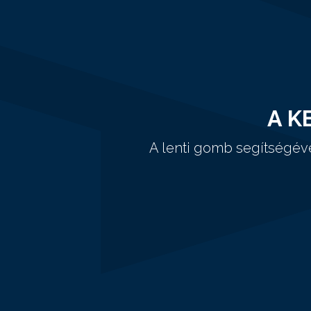
A K
A lenti gomb segítségév