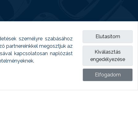
Elutasítom
detések személyre szabásához
emző partnereinkkel megosztjuk az
Kiválasztás
ásával kapcsolatosan naplózást
engedélyezése
vetelményeknek.
Elfogadom
ket.