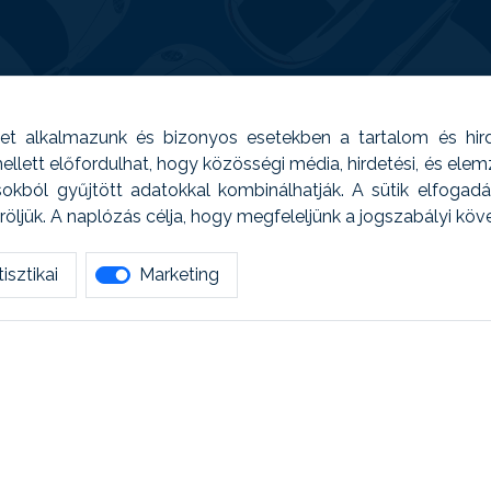
t alkalmazunk és bizonyos esetekben a tartalom és hir
 Emellett előfordulhat, hogy közösségi média, hirdetési, és el
sokból gyűjtött adatokkal kombinálhatják. A sütik elfogad
ljük. A naplózás célja, hogy megfeleljünk a jogszabályi kö
isztikai
Marketing
tetszett amit olvastál, ne habozz, keress meg min
AUTOREG - Egyéb szolgáltatások