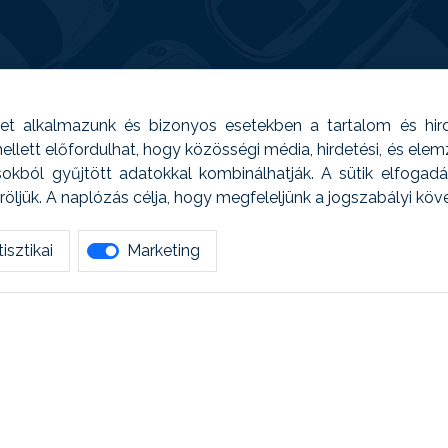
t alkalmazunk és bizonyos esetekben a tartalom és hir
 Emellett előfordulhat, hogy közösségi média, hirdetési, és el
sokból gyűjtött adatokkal kombinálhatják. A sütik elfogad
ljük. A naplózás célja, hogy megfeleljünk a jogszabályi kö
isztikai
Marketing
tetszett amit olvastál, ne habozz, keress meg min
AUTOREG - Egyéb szolgáltatások