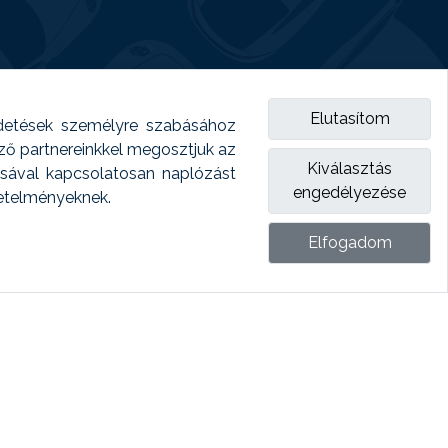
Elutasítom
detések személyre szabásához
emző partnereinkkel megosztjuk az
Kiválasztás
ásával kapcsolatosan naplózást
engedélyezése
vetelményeknek.
Elfogadom
ket.