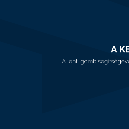
A K
A lenti gomb segítségév