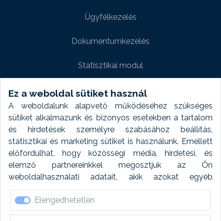
Ügyfélkezelés
Dokumentumkezelés
Statisztikai modul
Weboldal modul
Ez a weboldal sütiket használ
A weboldalunk alapvető működéséhez szükséges
Fényképtár extra modul
sütiket alkalmazunk és bizonyos esetekben a tartalom
és hirdetések személyre szabásához beállítás,
Autómosó modul
statisztikai és marketing sütiket is használunk. Emellett
előfordulhat, hogy közösségi média, hirdetési, és
Feladatütemezés
elemző partnereinkkel megosztjuk az Ön
weboldalhasználati adatait, akik azokat egyéb
Készletfinanszírozás
forrásokból gyűjtött adatokkal kombinálhatják. A sütik
Elengedhetetlen
elfogadásával kapcsolatosan naplózást végzünk és
ezen adatokat 6 hónap után automatikusan töröljük. A