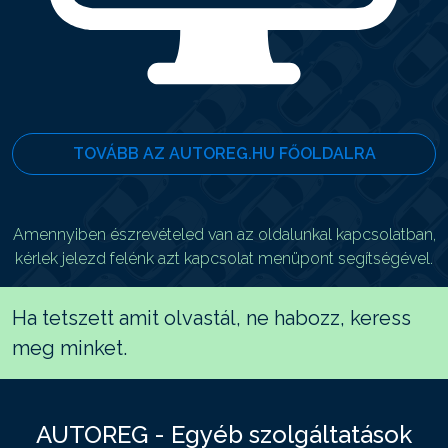
TOVÁBB AZ AUTOREG.HU FŐOLDALRA
Amennyiben észrevételed van az oldalunkal kapcsolatban,
kérlek jelezd felénk azt kapcsolat menüpont segítségével.
Ha tetszett amit olvastál, ne habozz, keress
meg minket.
AUTOREG - Egyéb szolgáltatások