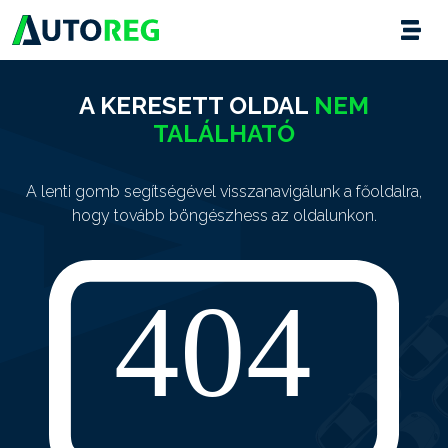
A KERESETT OLDAL
NEM
TALÁLHATÓ
A lenti gomb segítségével visszanavigálunk a főoldalra,
hogy tovább böngészhess az oldalunkon.