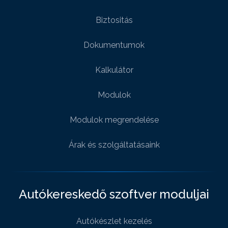
Biztositás
Dokumentumok
Kalkulátor
Modulok
Modulok megrendelése
Árak és szolgáltatásaink
Autókereskedő szoftver moduljai
Autókészlet kezelés