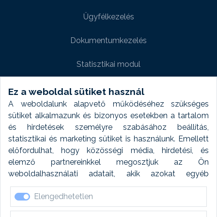
Ügyfélkezelés
Dokumentumkezelés
Statisztikai modul
Weboldal modul
Ez a weboldal sütiket használ
A weboldalunk alapvető működéséhez szükséges
Fényképtár extra modul
sütiket alkalmazunk és bizonyos esetekben a tartalom
és hirdetések személyre szabásához beállítás,
Autómosó modul
statisztikai és marketing sütiket is használunk. Emellett
előfordulhat, hogy közösségi média, hirdetési, és
Feladatütemezés
elemző partnereinkkel megosztjuk az Ön
weboldalhasználati adatait, akik azokat egyéb
Készletfinanszírozás
forrásokból gyűjtött adatokkal kombinálhatják. A sütik
Elengedhetetlen
elfogadásával kapcsolatosan naplózást végzünk és
ezen adatokat 6 hónap után automatikusan töröljük. A