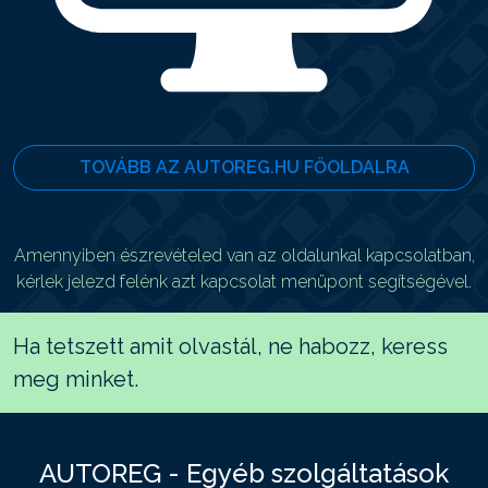
TOVÁBB AZ AUTOREG.HU FŐOLDALRA
Amennyiben észrevételed van az oldalunkal kapcsolatban,
kérlek jelezd felénk azt kapcsolat menüpont segítségével.
Ha tetszett amit olvastál, ne habozz, keress
meg minket.
AUTOREG - Egyéb szolgáltatások