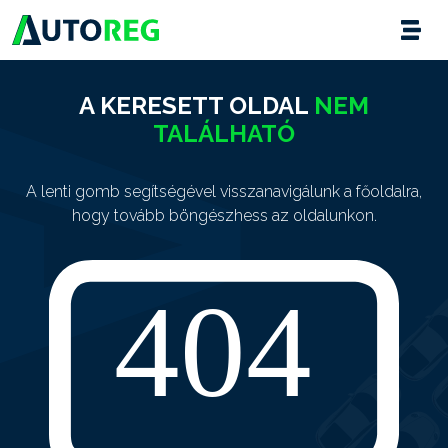
A KERESETT OLDAL
NEM
TALÁLHATÓ
A lenti gomb segítségével visszanavigálunk a főoldalra,
hogy tovább böngészhess az oldalunkon.