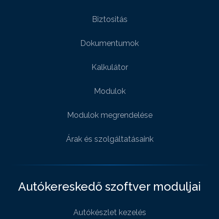
Biztositás
Dokumentumok
Kalkulátor
Modulok
Modulok megrendelése
Árak és szolgáltatásaink
Autókereskedő szoftver moduljai
Autókészlet kezelés