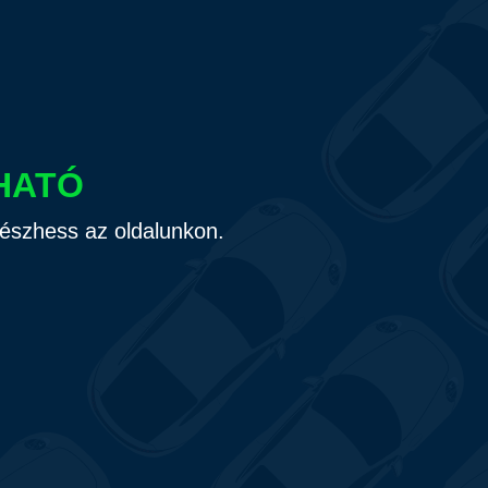
HATÓ
gészhess az oldalunkon.