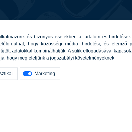
kalmazunk és bizonyos esetekben a tartalom és hirdetések 
t előfordulhat, hogy közösségi média, hirdetési, és elemző
yűjtött adatokkal kombinálhatják. A sütik elfogadásával kapcs
lja, hogy megfeleljünk a jogszabályi követelményeknek.
sztikai
Marketing
tetszett amit olvastál, ne habozz, keress meg min
AUTOREG - Egyéb szolgáltatások