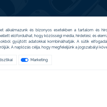
t alkalmazunk és bizonyos esetekben a tartalom és hir
 Emellett előfordulhat, hogy közösségi média, hirdetési, és el
sokból gyűjtött adatokkal kombinálhatják. A sütik elfogad
ljük. A naplózás célja, hogy megfeleljünk a jogszabályi kö
isztikai
Marketing
tetszett amit olvastál, ne habozz, keress meg min
AUTOREG - Egyéb szolgáltatások