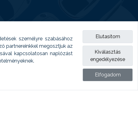
Elutasítom
detések személyre szabásához
emző partnereinkkel megosztjuk az
Kiválasztás
ásával kapcsolatosan naplózást
engedélyezése
vetelményeknek.
Elfogadom
ket.