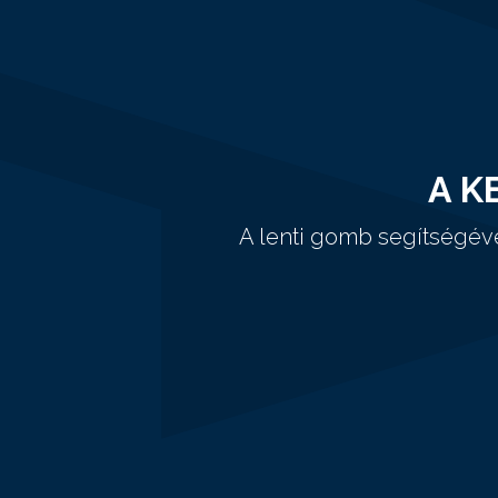
A K
A lenti gomb segítségév