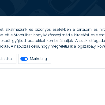
t alkalmazunk és bizonyos esetekben a tartalom és hir
 Emellett előfordulhat, hogy közösségi média, hirdetési, és el
sokból gyűjtött adatokkal kombinálhatják. A sütik elfogad
ljük. A naplózás célja, hogy megfeleljünk a jogszabályi kö
isztikai
Marketing
tetszett amit olvastál, ne habozz, keress meg min
AUTOREG - Egyéb szolgáltatások