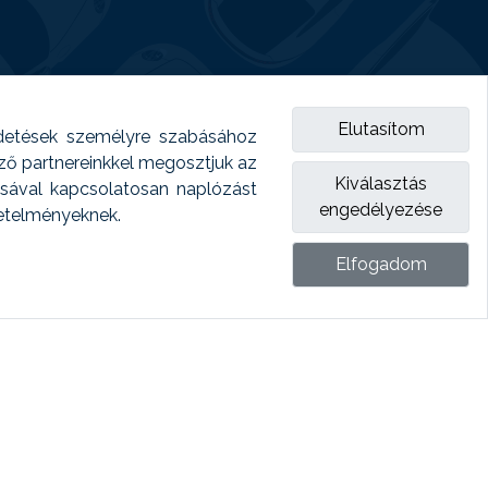
Elutasítom
detések személyre szabásához
emző partnereinkkel megosztjuk az
Kiválasztás
ásával kapcsolatosan naplózást
engedélyezése
vetelményeknek.
Elfogadom
ket.