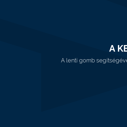
A K
A lenti gomb segítségév