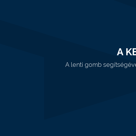
A K
A lenti gomb segítségév