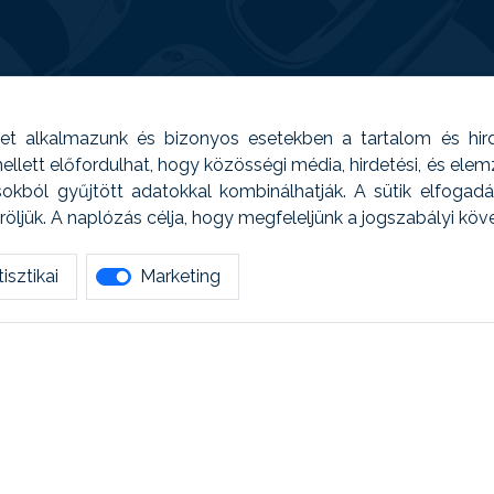
t alkalmazunk és bizonyos esetekben a tartalom és hir
 Emellett előfordulhat, hogy közösségi média, hirdetési, és el
sokból gyűjtött adatokkal kombinálhatják. A sütik elfogad
ljük. A naplózás célja, hogy megfeleljünk a jogszabályi kö
isztikai
Marketing
tetszett amit olvastál, ne habozz, keress meg min
AUTOREG - Egyéb szolgáltatások