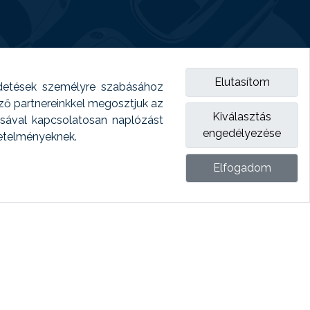
Elutasítom
detések személyre szabásához
emző partnereinkkel megosztjuk az
Kiválasztás
ásával kapcsolatosan naplózást
engedélyezése
vetelményeknek.
Elfogadom
ket.