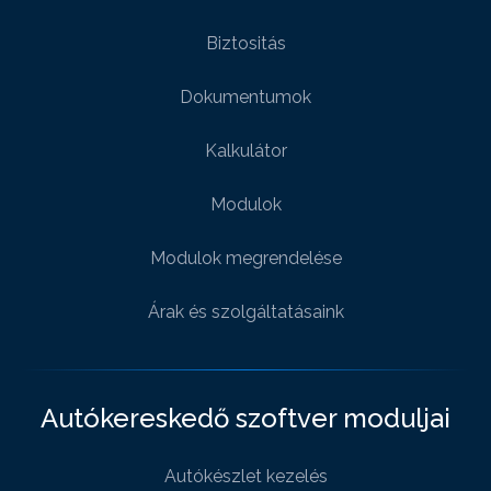
Biztositás
Dokumentumok
Kalkulátor
Modulok
Modulok megrendelése
Árak és szolgáltatásaink
Autókereskedő szoftver moduljai
Autókészlet kezelés