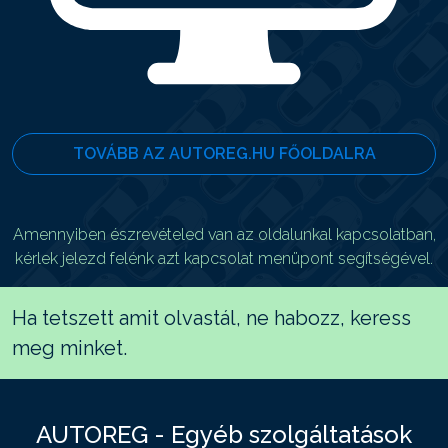
TOVÁBB AZ AUTOREG.HU FŐOLDALRA
Amennyiben észrevételed van az oldalunkal kapcsolatban,
kérlek jelezd felénk azt kapcsolat menüpont segítségével.
Ha tetszett amit olvastál, ne habozz, keress
meg minket.
AUTOREG - Egyéb szolgáltatások