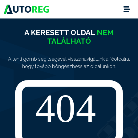
A KERESETT OLDAL
NEM
TALÁLHATÓ
A lenti gomb segítségével visszanavigálunk a főoldalra,
hogy tovább böngészhess az oldalunkon.