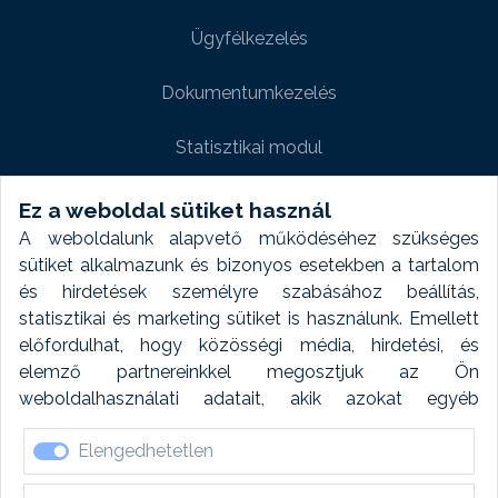
Ügyfélkezelés
Dokumentumkezelés
Statisztikai modul
Weboldal modul
Ez a weboldal sütiket használ
A weboldalunk alapvető működéséhez szükséges
Fényképtár extra modul
sütiket alkalmazunk és bizonyos esetekben a tartalom
és hirdetések személyre szabásához beállítás,
Autómosó modul
statisztikai és marketing sütiket is használunk. Emellett
előfordulhat, hogy közösségi média, hirdetési, és
Feladatütemezés
elemző partnereinkkel megosztjuk az Ön
weboldalhasználati adatait, akik azokat egyéb
Készletfinanszírozás
forrásokból gyűjtött adatokkal kombinálhatják. A sütik
Elengedhetetlen
elfogadásával kapcsolatosan naplózást végzünk és
ezen adatokat 6 hónap után automatikusan töröljük. A