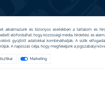
t alkalmazunk és bizonyos esetekben a tartalom és hir
 Emellett előfordulhat, hogy közösségi média, hirdetési, és el
sokból gyűjtött adatokkal kombinálhatják. A sütik elfogad
ljük. A naplózás célja, hogy megfeleljünk a jogszabályi kö
isztikai
Marketing
tetszett amit olvastál, ne habozz, keress meg min
AUTOREG - Egyéb szolgáltatások