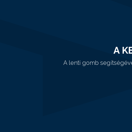
A K
A lenti gomb segítségév