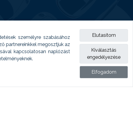
Elutasítom
detések személyre szabásához
emző partnereinkkel megosztjuk az
Kiválasztás
ásával kapcsolatosan naplózást
engedélyezése
vetelményeknek.
Elfogadom
ket.