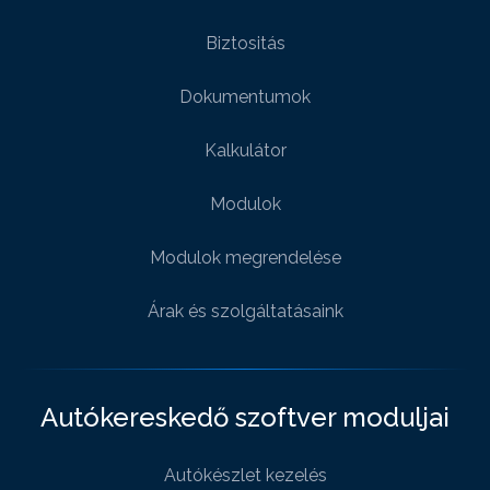
Biztositás
Dokumentumok
Kalkulátor
Modulok
Modulok megrendelése
Árak és szolgáltatásaink
Autókereskedő szoftver moduljai
Autókészlet kezelés