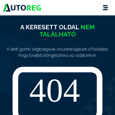
A KERESETT OLDAL
NEM
TALÁLHATÓ
A lenti gomb segítségével visszanavigálunk a főoldalra,
hogy tovább böngészhess az oldalunkon.