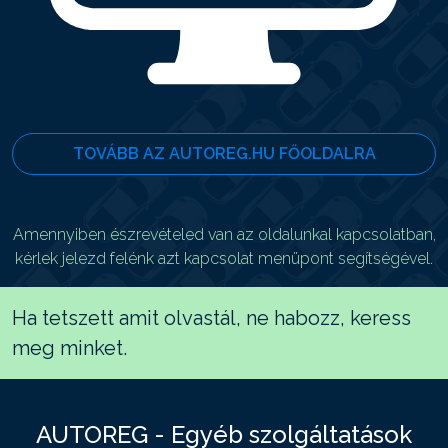
TOVÁBB AZ AUTOREG.HU FŐOLDALRA
Amennyiben észrevételed van az oldalunkal kapcsolatban,
kérlek jelezd felénk azt kapcsolat menüpont segítségével.
Ha tetszett amit olvastál, ne habozz, keress
meg minket.
AUTOREG - Egyéb szolgáltatások