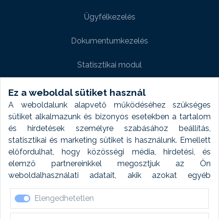
Ügyfélkezelés
Dokumentumkezelés
Statisztikai modul
Weboldal modul
Ez a weboldal sütiket használ
A weboldalunk alapvető működéséhez szükséges
Fényképtár extra modul
sütiket alkalmazunk és bizonyos esetekben a tartalom
és hirdetések személyre szabásához beállítás,
Autómosó modul
statisztikai és marketing sütiket is használunk. Emellett
előfordulhat, hogy közösségi média, hirdetési, és
Feladatütemezés
elemző partnereinkkel megosztjuk az Ön
weboldalhasználati adatait, akik azokat egyéb
Készletfinanszírozás
forrásokból gyűjtött adatokkal kombinálhatják. A sütik
Elengedhetetlen
elfogadásával kapcsolatosan naplózást végzünk és
ezen adatokat 6 hónap után automatikusan töröljük. A