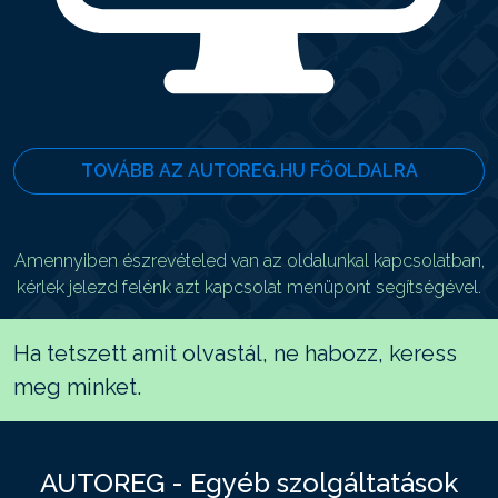
TOVÁBB AZ AUTOREG.HU FŐOLDALRA
Amennyiben észrevételed van az oldalunkal kapcsolatban,
kérlek jelezd felénk azt kapcsolat menüpont segítségével.
Ha tetszett amit olvastál, ne habozz, keress
meg minket.
AUTOREG - Egyéb szolgáltatások