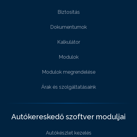
Biztositás
Dokumentumok
Kalkulátor
Modulok
Modulok megrendelése
Árak és szolgáltatásaink
Autókereskedő szoftver moduljai
Autókészlet kezelés