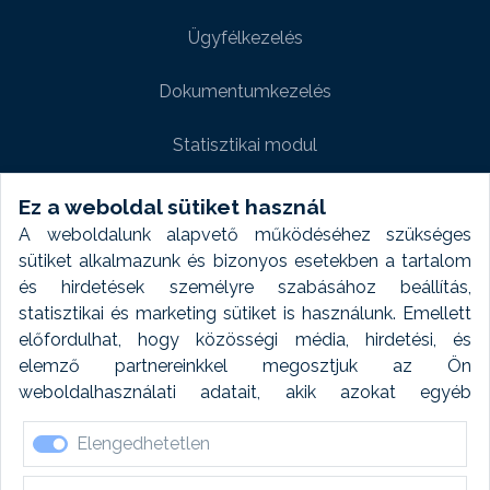
Ügyfélkezelés
Dokumentumkezelés
Statisztikai modul
Weboldal modul
Ez a weboldal sütiket használ
A weboldalunk alapvető működéséhez szükséges
Fényképtár extra modul
sütiket alkalmazunk és bizonyos esetekben a tartalom
és hirdetések személyre szabásához beállítás,
Autómosó modul
statisztikai és marketing sütiket is használunk. Emellett
előfordulhat, hogy közösségi média, hirdetési, és
Feladatütemezés
elemző partnereinkkel megosztjuk az Ön
weboldalhasználati adatait, akik azokat egyéb
Készletfinanszírozás
forrásokból gyűjtött adatokkal kombinálhatják. A sütik
Elengedhetetlen
elfogadásával kapcsolatosan naplózást végzünk és
ezen adatokat 6 hónap után automatikusan töröljük. A