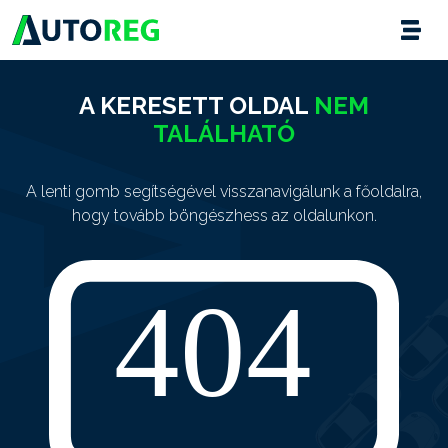
A KERESETT OLDAL
NEM
TALÁLHATÓ
A lenti gomb segítségével visszanavigálunk a főoldalra,
hogy tovább böngészhess az oldalunkon.