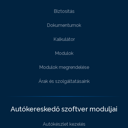
Biztositás
Dokumentumok
Kalkulátor
Modulok
Modulok megrendelése
Árak és szolgáltatásaink
Autókereskedő szoftver moduljai
Autókészlet kezelés