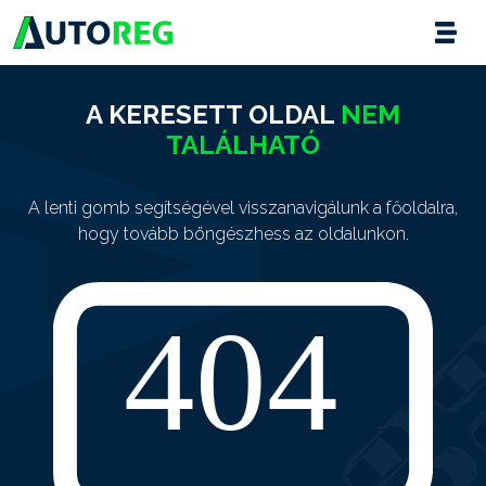
A KERESETT OLDAL
NEM
TALÁLHATÓ
A lenti gomb segítségével visszanavigálunk a főoldalra,
hogy tovább böngészhess az oldalunkon.