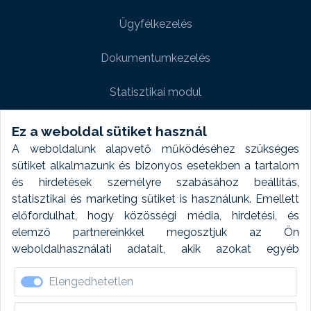
Ügyfélkezelés
Dokumentumkezelés
Statisztikai modul
Weboldal modul
Ez a weboldal sütiket használ
A weboldalunk alapvető működéséhez szükséges
Fényképtár extra modul
sütiket alkalmazunk és bizonyos esetekben a tartalom
és hirdetések személyre szabásához beállítás,
Autómosó modul
statisztikai és marketing sütiket is használunk. Emellett
előfordulhat, hogy közösségi média, hirdetési, és
Feladatütemezés
elemző partnereinkkel megosztjuk az Ön
weboldalhasználati adatait, akik azokat egyéb
Készletfinanszírozás
forrásokból gyűjtött adatokkal kombinálhatják. A sütik
Elengedhetetlen
elfogadásával kapcsolatosan naplózást végzünk és
ezen adatokat 6 hónap után automatikusan töröljük. A