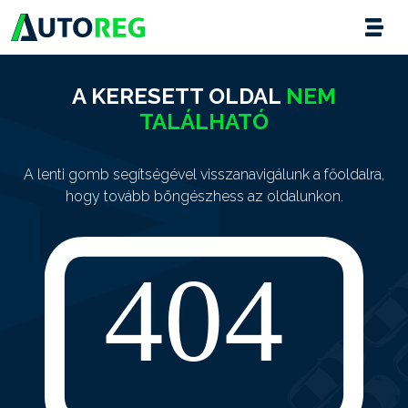
A KERESETT OLDAL
NEM
TALÁLHATÓ
A lenti gomb segítségével visszanavigálunk a főoldalra,
hogy tovább böngészhess az oldalunkon.