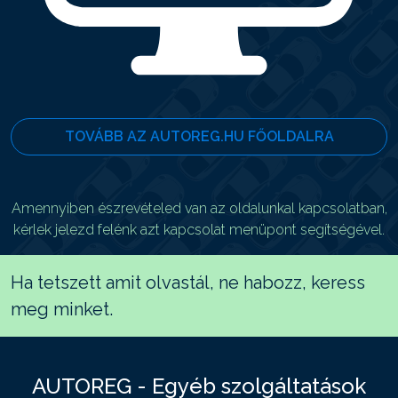
TOVÁBB AZ AUTOREG.HU FŐOLDALRA
Amennyiben észrevételed van az oldalunkal kapcsolatban,
kérlek jelezd felénk azt kapcsolat menüpont segítségével.
Ha tetszett amit olvastál, ne habozz, keress
meg minket.
AUTOREG - Egyéb szolgáltatások