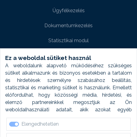
Ügyfélkezelés
Dokumentumkezelés
Statisztikai modul
Weboldal modul
Ez a weboldal sütiket használ
A weboldalunk alapvető működéséhez szükséges
Fényképtár extra modul
sütiket alkalmazunk és bizonyos esetekben a tartalom
és hirdetések személyre szabásához beállítás,
Autómosó modul
statisztikai és marketing sütiket is használunk. Emellett
előfordulhat, hogy közösségi média, hirdetési, és
Feladatütemezés
elemző partnereinkkel megosztjuk az Ön
weboldalhasználati adatait, akik azokat egyéb
Készletfinanszírozás
forrásokból gyűjtött adatokkal kombinálhatják. A sütik
Elengedhetetlen
elfogadásával kapcsolatosan naplózást végzünk és
ezen adatokat 6 hónap után automatikusan töröljük. A