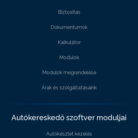
Biztositás
Dokumentumok
Kalkulátor
Modulok
Modulok megrendelése
Árak és szolgáltatásaink
Autókereskedő szoftver moduljai
Autókészlet kezelés