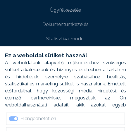
Ügyfélkezelés
Dokumentumkezelés
Statisztikai modul
Weboldal modul
Ez a weboldal sütiket használ
A weboldalunk alapvető működéséhez szükséges
Fényképtár extra modul
sütiket alkalmazunk és bizonyos esetekben a tartalom
és hirdetések személyre szabásához beállítás,
Autómosó modul
statisztikai és marketing sütiket is használunk. Emellett
előfordulhat, hogy közösségi média, hirdetési, és
Feladatütemezés
elemző partnereinkkel megosztjuk az Ön
weboldalhasználati adatait, akik azokat egyéb
Készletfinanszírozás
forrásokból gyűjtött adatokkal kombinálhatják. A sütik
Elengedhetetlen
elfogadásával kapcsolatosan naplózást végzünk és
ezen adatokat 6 hónap után automatikusan töröljük. A