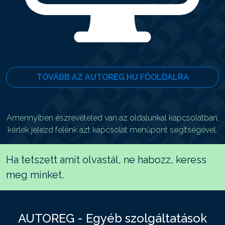
TOVÁBB AZ AUTOREG.HU FŐOLDALRA
Amennyiben észrevételed van az oldalunkal kapcsolatban,
kérlek jelezd felénk azt kapcsolat menüpont segítségével.
Ha tetszett amit olvastál, ne habozz, keress
meg minket.
AUTOREG - Egyéb szolgáltatások