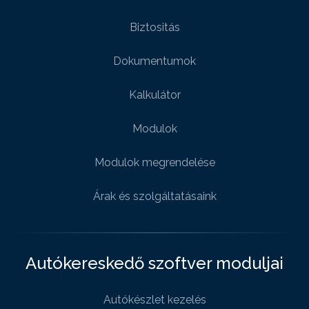
Biztositás
Dokumentumok
Kalkulátor
Modulok
Modulok megrendelése
Árak és szolgáltatásaink
Autókereskedő szoftver moduljai
Autókészlet kezelés