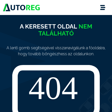
A KERESETT OLDAL
NEM
TALÁLHATÓ
A lenti gomb segítségével visszanavigálunk a főoldalra,
hogy tovább böngészhess az oldalunkon.