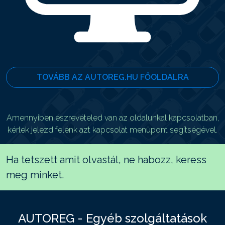
TOVÁBB AZ AUTOREG.HU FŐOLDALRA
Amennyiben észrevételed van az oldalunkal kapcsolatban,
kérlek jelezd felénk azt kapcsolat menüpont segítségével.
Ha tetszett amit olvastál, ne habozz, keress
meg minket.
AUTOREG - Egyéb szolgáltatások