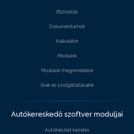
Biztositás
Dokumentumok
Kalkulátor
Modulok
Modulok megrendelése
Árak és szolgáltatásaink
Autókereskedő szoftver moduljai
Autókészlet kezelés