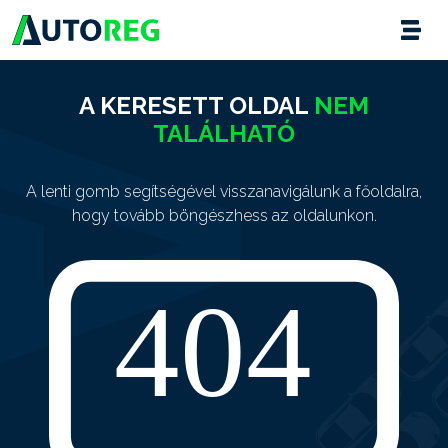
A KERESETT OLDAL
NEM
TALÁLHATÓ
A lenti gomb segítségével visszanavigálunk a főoldalra,
hogy tovább böngészhess az oldalunkon.