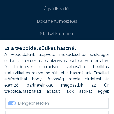
Ügyfélkezelés
Dokumentumkezelés
Statisztikai modul
Weboldal modul
Ez a weboldal sütiket használ
A weboldalunk alapvető működéséhez szükséges
Fényképtár extra modul
sütiket alkalmazunk és bizonyos esetekben a tartalom
és hirdetések személyre szabásához beállítás,
Autómosó modul
statisztikai és marketing sütiket is használunk. Emellett
előfordulhat, hogy közösségi média, hirdetési, és
Feladatütemezés
elemző partnereinkkel megosztjuk az Ön
weboldalhasználati adatait, akik azokat egyéb
Készletfinanszírozás
forrásokból gyűjtött adatokkal kombinálhatják. A sütik
Elengedhetetlen
elfogadásával kapcsolatosan naplózást végzünk és
ezen adatokat 6 hónap után automatikusan töröljük. A