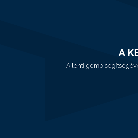
A K
A lenti gomb segítségév