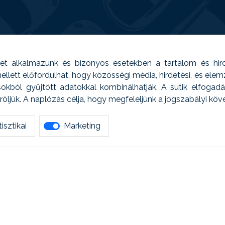
t alkalmazunk és bizonyos esetekben a tartalom és hir
 Emellett előfordulhat, hogy közösségi média, hirdetési, és el
sokból gyűjtött adatokkal kombinálhatják. A sütik elfogad
ljük. A naplózás célja, hogy megfeleljünk a jogszabályi kö
isztikai
Marketing
tetszett amit olvastál, ne habozz, keress meg min
AUTOREG - Egyéb szolgáltatások