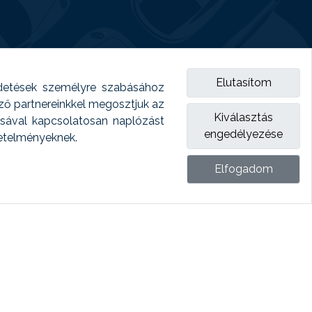
Elutasítom
detések személyre szabásához
emző partnereinkkel megosztjuk az
Kiválasztás
ásával kapcsolatosan naplózást
engedélyezése
vetelményeknek.
Elfogadom
ket.