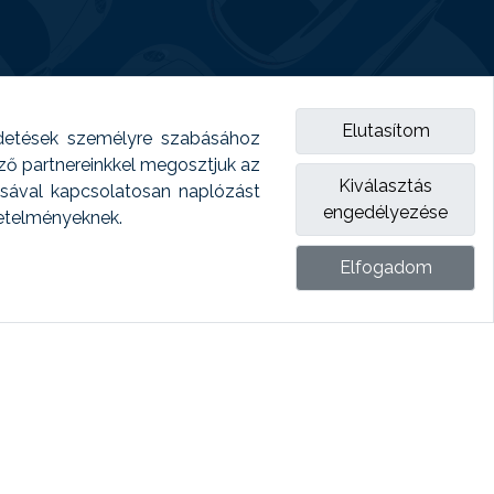
Elutasítom
detések személyre szabásához
emző partnereinkkel megosztjuk az
Kiválasztás
ásával kapcsolatosan naplózást
engedélyezése
vetelményeknek.
Elfogadom
ket.