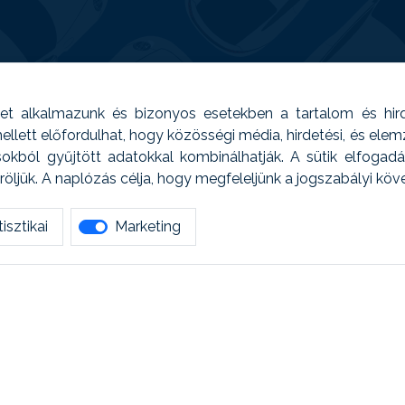
t alkalmazunk és bizonyos esetekben a tartalom és hir
 Emellett előfordulhat, hogy közösségi média, hirdetési, és el
sokból gyűjtött adatokkal kombinálhatják. A sütik elfogad
ljük. A naplózás célja, hogy megfeleljünk a jogszabályi kö
isztikai
Marketing
tetszett amit olvastál, ne habozz, keress meg min
AUTOREG - Egyéb szolgáltatások