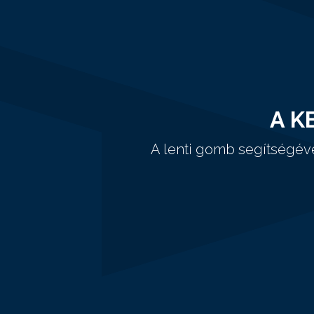
A K
A lenti gomb segítségév