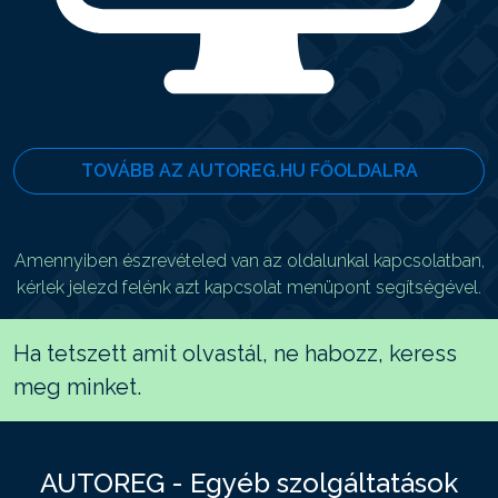
TOVÁBB AZ AUTOREG.HU FŐOLDALRA
Amennyiben észrevételed van az oldalunkal kapcsolatban,
kérlek jelezd felénk azt kapcsolat menüpont segítségével.
Ha tetszett amit olvastál, ne habozz, keress
meg minket.
AUTOREG - Egyéb szolgáltatások