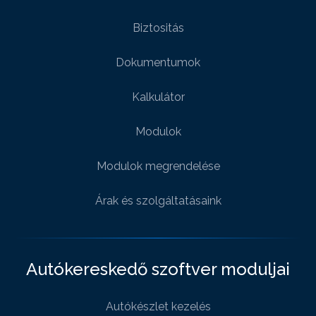
Biztositás
Dokumentumok
Kalkulátor
Modulok
Modulok megrendelése
Árak és szolgáltatásaink
Autókereskedő szoftver moduljai
Autókészlet kezelés