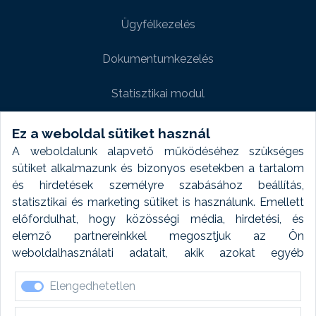
Ügyfélkezelés
Dokumentumkezelés
Statisztikai modul
Weboldal modul
Ez a weboldal sütiket használ
A weboldalunk alapvető működéséhez szükséges
Fényképtár extra modul
sütiket alkalmazunk és bizonyos esetekben a tartalom
és hirdetések személyre szabásához beállítás,
Autómosó modul
statisztikai és marketing sütiket is használunk. Emellett
előfordulhat, hogy közösségi média, hirdetési, és
Feladatütemezés
elemző partnereinkkel megosztjuk az Ön
weboldalhasználati adatait, akik azokat egyéb
Készletfinanszírozás
forrásokból gyűjtött adatokkal kombinálhatják. A sütik
Elengedhetetlen
elfogadásával kapcsolatosan naplózást végzünk és
ezen adatokat 6 hónap után automatikusan töröljük. A