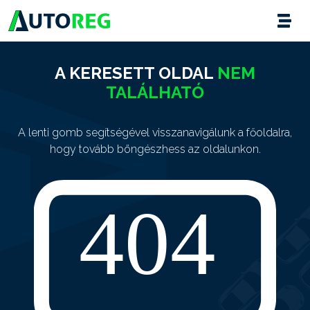
A KERESETT OLDAL
NEM
TALÁLHATÓ
A lenti gomb segítségével visszanavigálunk a főoldalra,
hogy tovább böngészhess az oldalunkon.