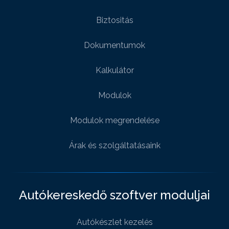
Biztositás
Dokumentumok
Kalkulátor
Modulok
Modulok megrendelése
Árak és szolgáltatásaink
Autókereskedő szoftver moduljai
Autókészlet kezelés