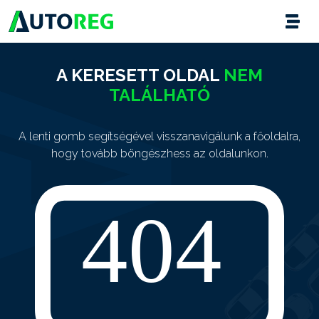
A KERESETT OLDAL
NEM
TALÁLHATÓ
A lenti gomb segítségével visszanavigálunk a főoldalra,
hogy tovább böngészhess az oldalunkon.