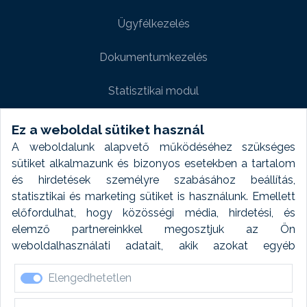
Ügyfélkezelés
Dokumentumkezelés
Statisztikai modul
Weboldal modul
Ez a weboldal sütiket használ
A weboldalunk alapvető működéséhez szükséges
Fényképtár extra modul
sütiket alkalmazunk és bizonyos esetekben a tartalom
és hirdetések személyre szabásához beállítás,
Autómosó modul
statisztikai és marketing sütiket is használunk. Emellett
előfordulhat, hogy közösségi média, hirdetési, és
Feladatütemezés
elemző partnereinkkel megosztjuk az Ön
weboldalhasználati adatait, akik azokat egyéb
Készletfinanszírozás
forrásokból gyűjtött adatokkal kombinálhatják. A sütik
Elengedhetetlen
elfogadásával kapcsolatosan naplózást végzünk és
ezen adatokat 6 hónap után automatikusan töröljük. A