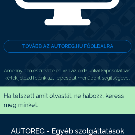
TOVÁBB AZ AUTOREG.HU FŐOLDALRA
Amennyiben észrevételed van az oldalunkal kapcsolatban,
kérlek jelezd felénk azt kapcsolat menüpont segítségével.
Ha tetszett amit olvastál, ne habozz, keress
meg minket.
AUTOREG - Egyéb szolgáltatások