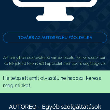
TOVÁBB AZ AUTOREG.HU FŐOLDALRA
Amennyiben észrevételed van az oldalunkal kapcsolatban,
kérlek jelezd felénk azt kapcsolat menüpont segítségével.
Ha tetszett amit olvastál, ne habozz, keress
meg minket.
AUTOREG - Egyéb szolgáltatások