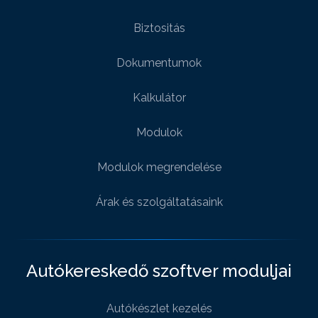
Biztositás
Dokumentumok
Kalkulátor
Modulok
Modulok megrendelése
Árak és szolgáltatásaink
Autókereskedő szoftver moduljai
Autókészlet kezelés