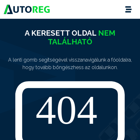
A KERESETT OLDAL
NEM
TALÁLHATÓ
A lenti gomb segítségével visszanavigálunk a főoldalra,
hogy tovább böngészhess az oldalunkon.