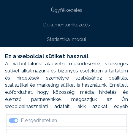
Ügyfélkezelés
Dokumentumkezelés
Statisztikai modul
Weboldal modul
Ez a weboldal sütiket használ
A weboldalunk alapvető működéséhez szükséges
Fényképtár extra modul
sütiket alkalmazunk és bizonyos esetekben a tartalom
és hirdetések személyre szabásához beállítás,
Autómosó modul
statisztikai és marketing sütiket is használunk. Emellett
előfordulhat, hogy közösségi média, hirdetési, és
Feladatütemezés
elemző partnereinkkel megosztjuk az Ön
weboldalhasználati adatait, akik azokat egyéb
Készletfinanszírozás
forrásokból gyűjtött adatokkal kombinálhatják. A sütik
Elengedhetetlen
elfogadásával kapcsolatosan naplózást végzünk és
ezen adatokat 6 hónap után automatikusan töröljük. A