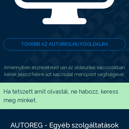
TOVÁBB AZ AUTOREG.HU FŐOLDALRA
Amennyiben észrevételed van az oldalunkal kapcsolatban,
kérlek jelezd felénk azt kapcsolat menüpont segítségével.
Ha tetszett amit olvastál, ne habozz, keress
meg minket.
AUTOREG - Egyéb szolgáltatások