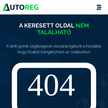
A KERESETT OLDAL
NEM
TALÁLHATÓ
A lenti gomb segítségével visszanavigálunk a főoldalra,
hogy tovább böngészhess az oldalunkon.