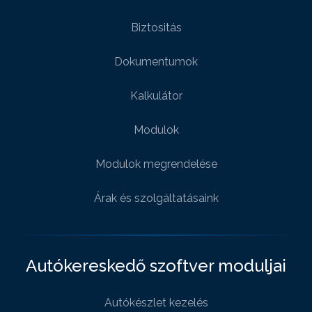
Biztositás
Dokumentumok
Kalkulátor
Modulok
Modulok megrendelése
Árak és szolgáltatásaink
Autókereskedő szoftver moduljai
Autókészlet kezelés