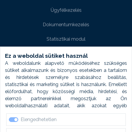
Ügyfélkezelés
Dokumentumkezelés
Statisztikai modul
Weboldal modul
Ez a weboldal sütiket használ
A weboldalunk alapvető működéséhez szükséges
Fényképtár extra modul
sütiket alkalmazunk és bizonyos esetekben a tartalom
és hirdetések személyre szabásához beállítás,
Autómosó modul
statisztikai és marketing sütiket is használunk. Emellett
előfordulhat, hogy közösségi média, hirdetési, és
Feladatütemezés
elemző partnereinkkel megosztjuk az Ön
weboldalhasználati adatait, akik azokat egyéb
Készletfinanszírozás
forrásokból gyűjtött adatokkal kombinálhatják. A sütik
Elengedhetetlen
elfogadásával kapcsolatosan naplózást végzünk és
ezen adatokat 6 hónap után automatikusan töröljük. A