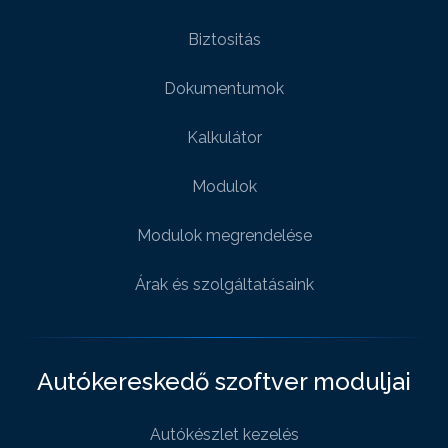
Biztositás
Dokumentumok
Kalkulátor
Modulok
Modulok megrendelése
Árak és szolgáltatásaink
Autókereskedő szoftver moduljai
Autókészlet kezelés