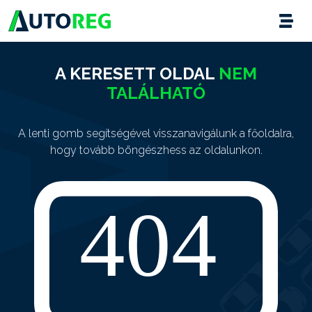
A KERESETT OLDAL
NEM
TALÁLHATÓ
A lenti gomb segítségével visszanavigálunk a főoldalra,
hogy tovább böngészhess az oldalunkon.