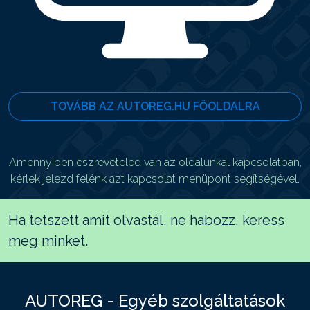
TOVÁBB AZ AUTOREG.HU FŐOLDALRA
Amennyiben észrevételed van az oldalunkal kapcsolatban,
kérlek jelezd felénk azt kapcsolat menüpont segítségével.
Ha tetszett amit olvastál, ne habozz, keress
meg minket.
AUTOREG - Egyéb szolgáltatások