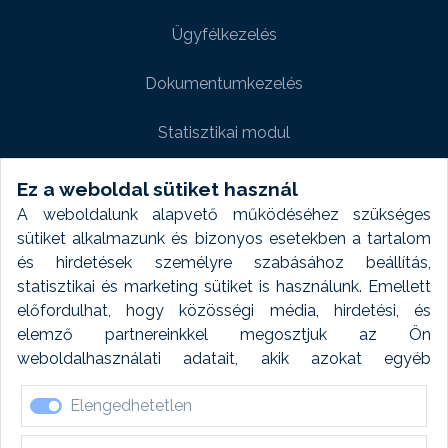
Ügyfélkezelés
Dokumentumkezelés
Statisztikai modul
Weboldal modul
Ez a weboldal sütiket használ
A weboldalunk alapvető működéséhez szükséges
Fényképtár extra modul
sütiket alkalmazunk és bizonyos esetekben a tartalom
és hirdetések személyre szabásához beállítás,
Autómosó modul
statisztikai és marketing sütiket is használunk. Emellett
előfordulhat, hogy közösségi média, hirdetési, és
Feladatütemezés
elemző partnereinkkel megosztjuk az Ön
weboldalhasználati adatait, akik azokat egyéb
Készletfinanszírozás
forrásokból gyűjtött adatokkal kombinálhatják. A sütik
Elengedhetetlen
elfogadásával kapcsolatosan naplózást végzünk és
ezen adatokat 6 hónap után automatikusan töröljük. A