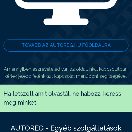
TOVÁBB AZ AUTOREG.HU FŐOLDALRA
Amennyiben észrevételed van az oldalunkal kapcsolatban,
kérlek jelezd felénk azt kapcsolat menüpont segítségével.
Ha tetszett amit olvastál, ne habozz, keress
meg minket.
AUTOREG - Egyéb szolgáltatások