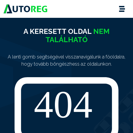
A KERESETT OLDAL
NEM
TALÁLHATÓ
A lenti gomb segítségével visszanavigálunk a főoldalra,
hogy tovább böngészhess az oldalunkon.