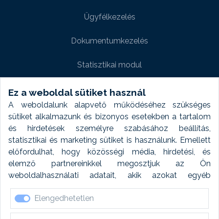
Ügyfélkezelés
Dokumentumkezelés
Statisztikai modul
Weboldal modul
Ez a weboldal sütiket használ
A weboldalunk alapvető működéséhez szükséges
Fényképtár extra modul
sütiket alkalmazunk és bizonyos esetekben a tartalom
és hirdetések személyre szabásához beállítás,
Autómosó modul
statisztikai és marketing sütiket is használunk. Emellett
előfordulhat, hogy közösségi média, hirdetési, és
Feladatütemezés
elemző partnereinkkel megosztjuk az Ön
weboldalhasználati adatait, akik azokat egyéb
Készletfinanszírozás
forrásokból gyűjtött adatokkal kombinálhatják. A sütik
Elengedhetetlen
elfogadásával kapcsolatosan naplózást végzünk és
ezen adatokat 6 hónap után automatikusan töröljük. A