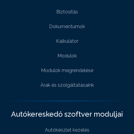
Biztositás
Dokumentumok
Kalkulátor
Modulok
Modulok megrendelése
Árak és szolgáltatásaink
Autókereskedő szoftver moduljai
Autókészlet kezelés