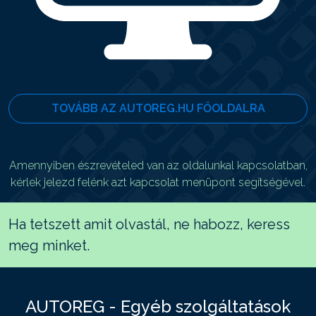
TOVÁBB AZ AUTOREG.HU FŐOLDALRA
Amennyiben észrevételed van az oldalunkal kapcsolatban,
kérlek jelezd felénk azt kapcsolat menüpont segítségével.
Ha tetszett amit olvastál, ne habozz, keress
meg minket.
AUTOREG - Egyéb szolgáltatások