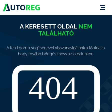
A KERESETT OLDAL
NEM
TALÁLHATÓ
A lenti gomb segítségével visszanavigálunk a főoldalra,
hogy tovább böngészhess az oldalunkon.