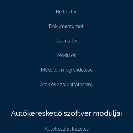
Biztositás
Dokumentumok
Kalkulátor
Modulok
Modulok megrendelése
Árak és szolgáltatásaink
Autókereskedő szoftver moduljai
Autókészlet kezelés