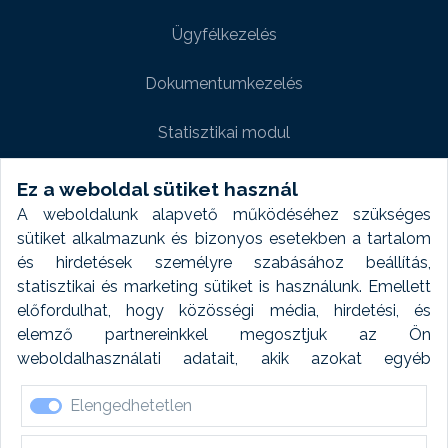
Ügyfélkezelés
Dokumentumkezelés
Statisztikai modul
Weboldal modul
Ez a weboldal sütiket használ
A weboldalunk alapvető működéséhez szükséges
Fényképtár extra modul
sütiket alkalmazunk és bizonyos esetekben a tartalom
és hirdetések személyre szabásához beállítás,
Autómosó modul
statisztikai és marketing sütiket is használunk. Emellett
előfordulhat, hogy közösségi média, hirdetési, és
Feladatütemezés
elemző partnereinkkel megosztjuk az Ön
weboldalhasználati adatait, akik azokat egyéb
Készletfinanszírozás
forrásokból gyűjtött adatokkal kombinálhatják. A sütik
Elengedhetetlen
elfogadásával kapcsolatosan naplózást végzünk és
ezen adatokat 6 hónap után automatikusan töröljük. A