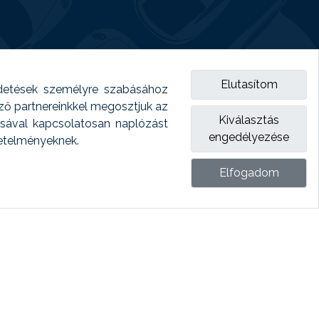
Elutasítom
detések személyre szabásához
emző partnereinkkel megosztjuk az
Kiválasztás
ásával kapcsolatosan naplózást
engedélyezése
vetelményeknek.
Elfogadom
ket.