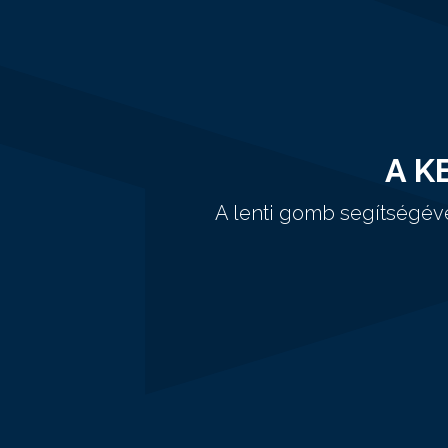
A K
A lenti gomb segítségév