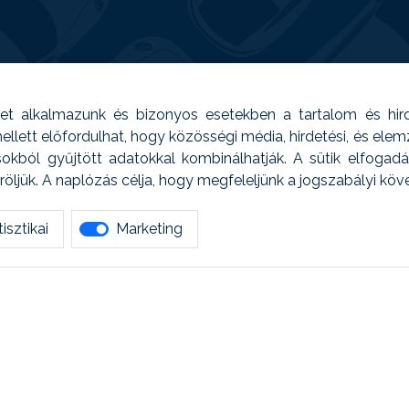
t alkalmazunk és bizonyos esetekben a tartalom és hir
 Emellett előfordulhat, hogy közösségi média, hirdetési, és el
sokból gyűjtött adatokkal kombinálhatják. A sütik elfogad
ljük. A naplózás célja, hogy megfeleljünk a jogszabályi kö
isztikai
Marketing
tetszett amit olvastál, ne habozz, keress meg min
AUTOREG - Egyéb szolgáltatások