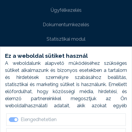
Ügyfélkezelés
Dokumentumkezelés
Statisztikai modul
Weboldal modul
Ez a weboldal sütiket használ
A weboldalunk alapvető működéséhez szükséges
Fényképtár extra modul
sütiket alkalmazunk és bizonyos esetekben a tartalom
és hirdetések személyre szabásához beállítás,
Autómosó modul
statisztikai és marketing sütiket is használunk. Emellett
előfordulhat, hogy közösségi média, hirdetési, és
Feladatütemezés
elemző partnereinkkel megosztjuk az Ön
weboldalhasználati adatait, akik azokat egyéb
Készletfinanszírozás
forrásokból gyűjtött adatokkal kombinálhatják. A sütik
Elengedhetetlen
elfogadásával kapcsolatosan naplózást végzünk és
ezen adatokat 6 hónap után automatikusan töröljük. A