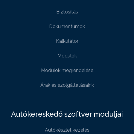
Biztositás
Dokumentumok
Kalkulátor
Modulok
Modulok megrendelése
Árak és szolgáltatásaink
Autókereskedő szoftver moduljai
Autókészlet kezelés