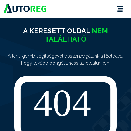
A KERESETT OLDAL
NEM
TALÁLHATÓ
A lenti gomb segítségével visszanavigálunk a főoldalra,
hogy tovább böngészhess az oldalunkon.