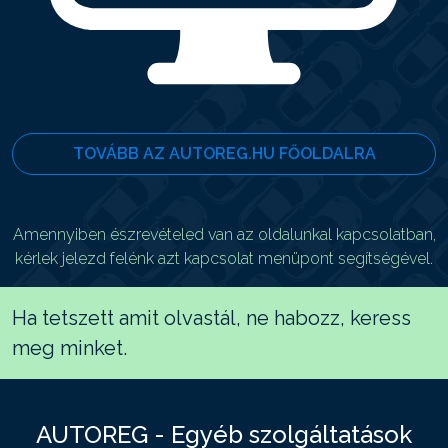
TOVÁBB AZ AUTOREG.HU FŐOLDALRA
Amennyiben észrevételed van az oldalunkal kapcsolatban,
kérlek jelezd felénk azt kapcsolat menüpont segítségével.
Ha tetszett amit olvastál, ne habozz, keress
meg minket.
AUTOREG - Egyéb szolgáltatások