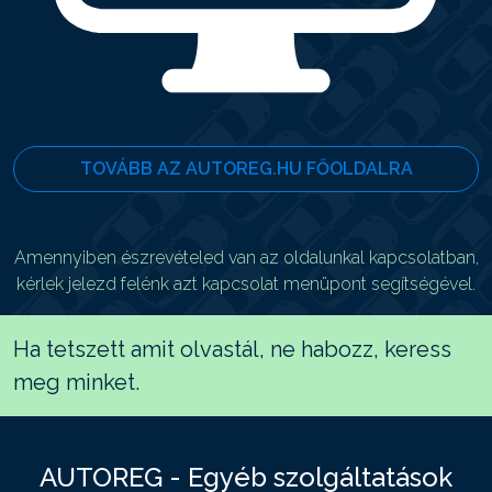
TOVÁBB AZ AUTOREG.HU FŐOLDALRA
Amennyiben észrevételed van az oldalunkal kapcsolatban,
kérlek jelezd felénk azt kapcsolat menüpont segítségével.
Ha tetszett amit olvastál, ne habozz, keress
meg minket.
AUTOREG - Egyéb szolgáltatások