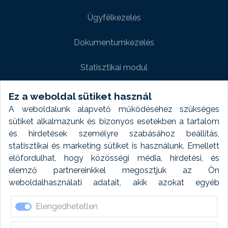
Ügyfélkezelés
Dokumentumkezelés
Statisztikai modul
Weboldal modul
Ez a weboldal sütiket használ
A weboldalunk alapvető működéséhez szükséges
Fényképtár extra modul
sütiket alkalmazunk és bizonyos esetekben a tartalom
és hirdetések személyre szabásához beállítás,
Autómosó modul
statisztikai és marketing sütiket is használunk. Emellett
előfordulhat, hogy közösségi média, hirdetési, és
Feladatütemezés
elemző partnereinkkel megosztjuk az Ön
weboldalhasználati adatait, akik azokat egyéb
Készletfinanszírozás
forrásokból gyűjtött adatokkal kombinálhatják. A sütik
Elengedhetetlen
elfogadásával kapcsolatosan naplózást végzünk és
ezen adatokat 6 hónap után automatikusan töröljük. A