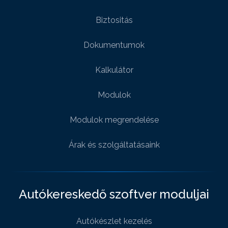
Biztositás
Dokumentumok
Kalkulátor
Modulok
Modulok megrendelése
Árak és szolgáltatásaink
Autókereskedő szoftver moduljai
Autókészlet kezelés