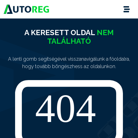
A KERESETT OLDAL
NEM
TALÁLHATÓ
A lenti gomb segítségével visszanavigálunk a főoldalra,
hogy tovább böngészhess az oldalunkon.