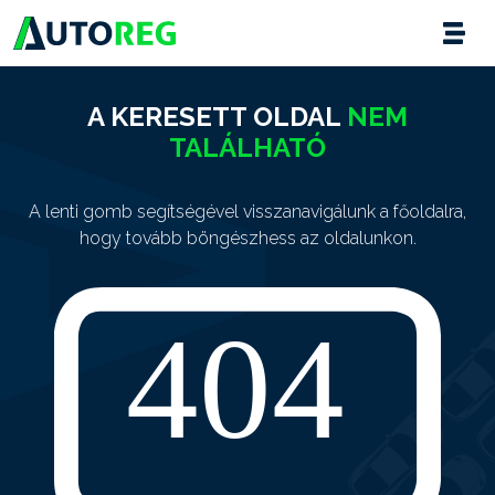
A KERESETT OLDAL
NEM
TALÁLHATÓ
A lenti gomb segítségével visszanavigálunk a főoldalra,
hogy tovább böngészhess az oldalunkon.