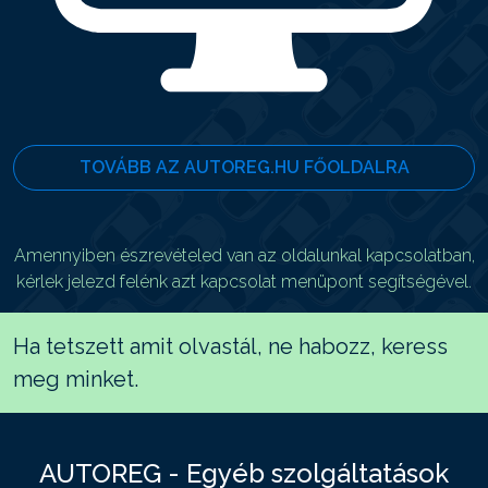
TOVÁBB AZ AUTOREG.HU FŐOLDALRA
Amennyiben észrevételed van az oldalunkal kapcsolatban,
kérlek jelezd felénk azt kapcsolat menüpont segítségével.
Ha tetszett amit olvastál, ne habozz, keress
meg minket.
AUTOREG - Egyéb szolgáltatások