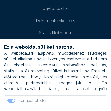
Ügyfélkezelés
Dokumentumkezelés
Statisztikai modul
Weboldal modul
Ez a weboldal sütiket használ
A weboldalunk alapvető működéséhez szükséges
Fényképtár extra modul
sütiket alkalmazunk és bizonyos esetekben a tartalom
és hirdetések személyre szabásához beállítás,
Autómosó modul
statisztikai és marketing sütiket is használunk. Emellett
előfordulhat, hogy közösségi média, hirdetési, és
Feladatütemezés
elemző partnereinkkel megosztjuk az Ön
weboldalhasználati adatait, akik azokat egyéb
Készletfinanszírozás
forrásokból gyűjtött adatokkal kombinálhatják. A sütik
Elengedhetetlen
elfogadásával kapcsolatosan naplózást végzünk és
ezen adatokat 6 hónap után automatikusan töröljük. A