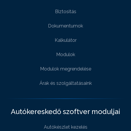
Biztositás
Dokumentumok
Kalkulátor
Modulok
Modulok megrendelése
Árak és szolgáltatásaink
Autókereskedő szoftver moduljai
Autókészlet kezelés