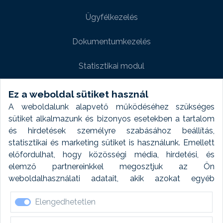
Ügyfélkezelés
Dokumentumkezelés
Statisztikai modul
Weboldal modul
Ez a weboldal sütiket használ
A weboldalunk alapvető működéséhez szükséges
Fényképtár extra modul
sütiket alkalmazunk és bizonyos esetekben a tartalom
és hirdetések személyre szabásához beállítás,
Autómosó modul
statisztikai és marketing sütiket is használunk. Emellett
előfordulhat, hogy közösségi média, hirdetési, és
Feladatütemezés
elemző partnereinkkel megosztjuk az Ön
weboldalhasználati adatait, akik azokat egyéb
Készletfinanszírozás
forrásokból gyűjtött adatokkal kombinálhatják. A sütik
Elengedhetetlen
elfogadásával kapcsolatosan naplózást végzünk és
ezen adatokat 6 hónap után automatikusan töröljük. A