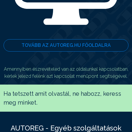
TOVÁBB AZ AUTOREG.HU FŐOLDALRA
Amennyiben észrevételed van az oldalunkal kapcsolatban,
kérlek jelezd felénk azt kapcsolat menüpont segítségével.
Ha tetszett amit olvastál, ne habozz, keress
meg minket.
AUTOREG - Egyéb szolgáltatások