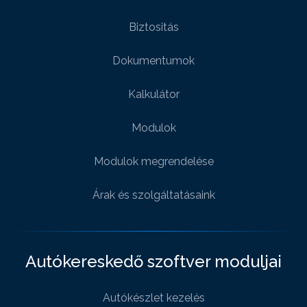
Biztositás
Dokumentumok
Kalkulátor
Modulok
Modulok megrendelése
Árak és szolgáltatásaink
Autókereskedő szoftver moduljai
Autókészlet kezelés