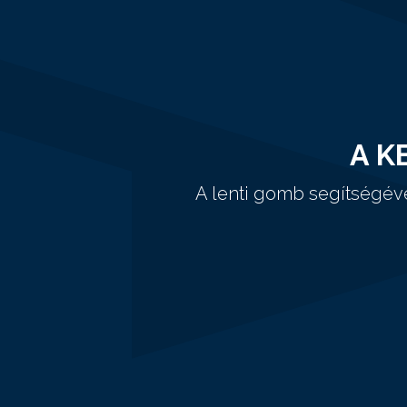
A K
A lenti gomb segítségév