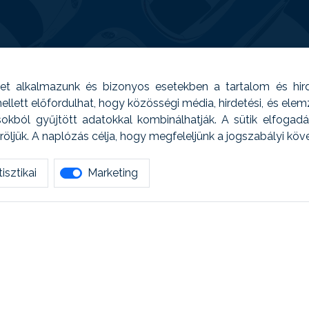
t alkalmazunk és bizonyos esetekben a tartalom és hir
 Emellett előfordulhat, hogy közösségi média, hirdetési, és el
sokból gyűjtött adatokkal kombinálhatják. A sütik elfogad
ljük. A naplózás célja, hogy megfeleljünk a jogszabályi kö
isztikai
Marketing
tetszett amit olvastál, ne habozz, keress meg min
AUTOREG - Egyéb szolgáltatások