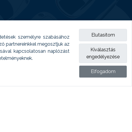
Elutasítom
detések személyre szabásához
emző partnereinkkel megosztjuk az
Kiválasztás
ásával kapcsolatosan naplózást
engedélyezése
vetelményeknek.
Elfogadom
ket.